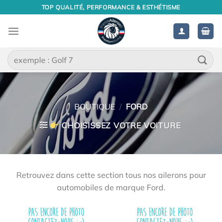
Passer
TOP QUALITÉ, PERFORMANCE & ESTHÉTISME
au
contenu
Recherche
pour :
BOUTIQUE
/
FORD
CHOISISSEZ VOTRE VOITURE
Retrouvez dans cette section tous nos ailerons pour
automobiles de marque Ford.