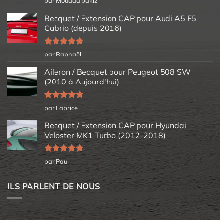
par Mouaad bakiz
5
Becquet / Extension CAP pour Audi A5 F5
Cabrio (depuis 2016)
Note
5
sur
par Raphaël
5
Aileron / Becquet pour Peugeot 508 SW
(2010 à Aujourd'hui)
Note
5
sur
par Fabrice
5
Becquet / Extension CAP pour Hyundai
Veloster MK1 Turbo (2012-2018)
Note
5
sur
par Paul
5
ILS PARLENT DE NOUS