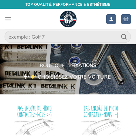
Passer
TOP QUALITÉ, PERFORMANCE & ESTHÉTISME
au
contenu
Recherche
pour :
BOUTIQUE
/
FIXATIONS
CHOISISSEZ VOTRE VOITURE