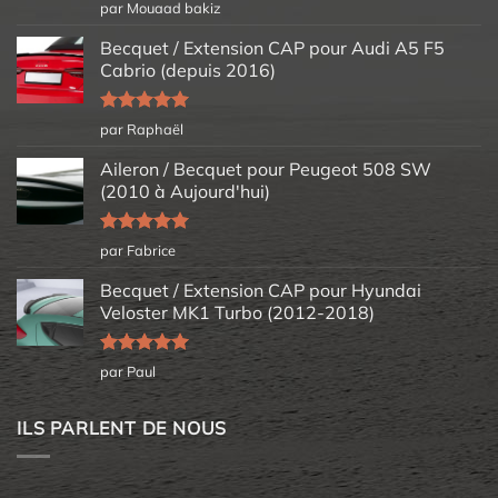
Note
5
sur
par Mouaad bakiz
5
Becquet / Extension CAP pour Audi A5 F5
Cabrio (depuis 2016)
Note
5
sur
par Raphaël
5
Aileron / Becquet pour Peugeot 508 SW
(2010 à Aujourd'hui)
Note
5
sur
par Fabrice
5
Becquet / Extension CAP pour Hyundai
Veloster MK1 Turbo (2012-2018)
Note
5
sur
par Paul
5
ILS PARLENT DE NOUS