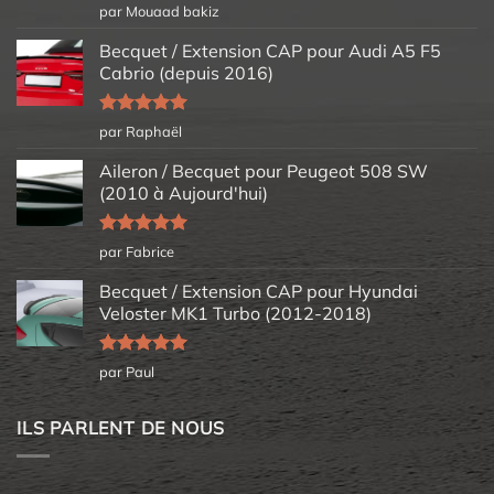
Note
5
sur
par Mouaad bakiz
5
Becquet / Extension CAP pour Audi A5 F5
Cabrio (depuis 2016)
Note
5
sur
par Raphaël
5
Aileron / Becquet pour Peugeot 508 SW
(2010 à Aujourd'hui)
Note
5
sur
par Fabrice
5
Becquet / Extension CAP pour Hyundai
Veloster MK1 Turbo (2012-2018)
Note
5
sur
par Paul
5
ILS PARLENT DE NOUS