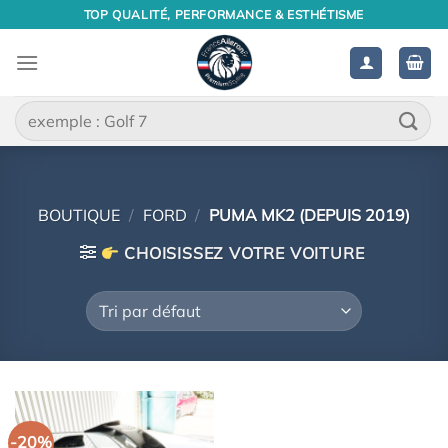
Passer
TOP QUALITÉ, PERFORMANCE & ESTHÉTISME
au
contenu
Recherche
pour :
BOUTIQUE
/
FORD
/
PUMA MK2 (DEPUIS 2019)
CHOISISSEZ VOTRE VOITURE
-20%