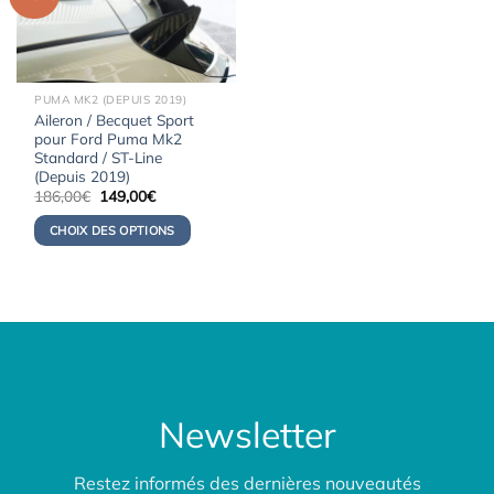
PUMA MK2 (DEPUIS 2019)
Aileron / Becquet Sport
pour Ford Puma Mk2
Standard / ST-Line
(Depuis 2019)
Le
Le
186,00
€
149,00
€
prix
prix
initial
actuel
CHOIX DES OPTIONS
était :
est :
186,00€.
149,00€.
Newsletter
Restez informés des dernières nouveautés