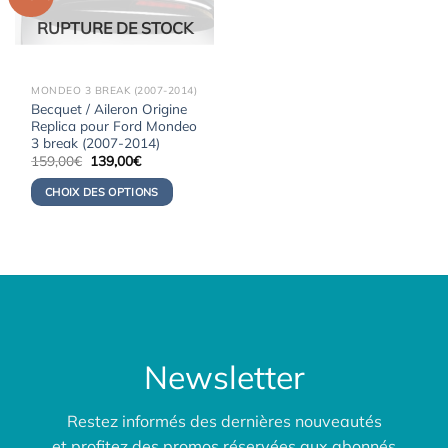
RUPTURE DE STOCK
MONDEO 3 BREAK (2007-2014)
Becquet / Aileron Origine
Replica pour Ford Mondeo
3 break (2007-2014)
Le
Le
159,00
€
139,00
€
prix
prix
initial
actuel
CHOIX DES OPTIONS
était :
est :
159,00€.
139,00€.
Newsletter
Restez informés des dernières nouveautés
et profitez des promos réservées aux abonnés