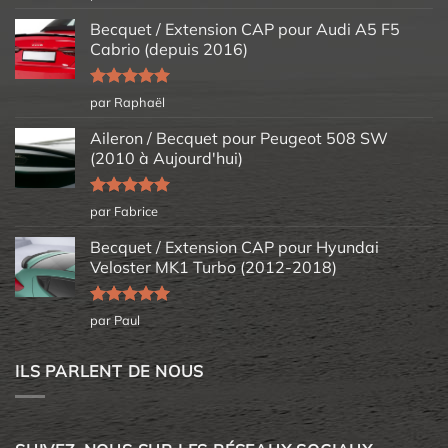
5
Becquet / Extension CAP pour Audi A5 F5
Cabrio (depuis 2016)
Note
5
sur
par Raphaël
5
Aileron / Becquet pour Peugeot 508 SW
(2010 à Aujourd'hui)
Note
5
sur
par Fabrice
5
Becquet / Extension CAP pour Hyundai
Veloster MK1 Turbo (2012-2018)
Note
5
sur
par Paul
5
ILS PARLENT DE NOUS