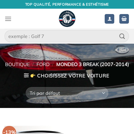
Passer
TOP QUALITÉ, PERFORMANCE & ESTHÉTISME
au
contenu
Recherche
pour :
BOUTIQUE
/
FORD
/
MONDEO 3 BREAK (2007-2014)
CHOISISSEZ VOTRE VOITURE
-13%