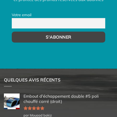
Votre email
QUELQUES AVIS RÉCENTS
Embout d'échappement double #5 poli
chauffé carré (droit)
Note
5
sur
par Mouaad bakiz