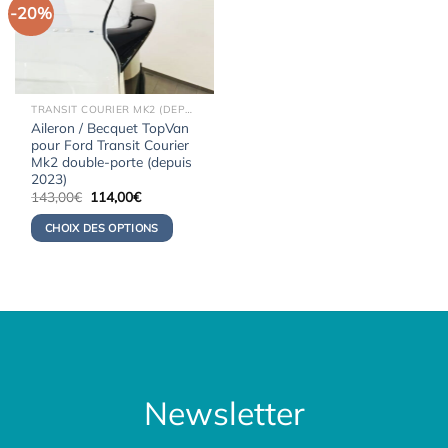
-20%
TRANSIT COURIER MK2 (DEPUIS 2023)
Aileron / Becquet TopVan
pour Ford Transit Courier
Mk2 double-porte (depuis
2023)
Le
Le
143,00
€
114,00
€
prix
prix
initial
actuel
CHOIX DES OPTIONS
était :
est :
143,00€.
114,00€.
Newsletter