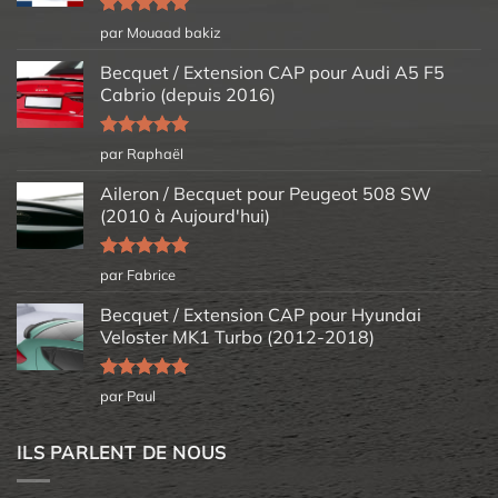
Note
5
sur
par Mouaad bakiz
5
Becquet / Extension CAP pour Audi A5 F5
Cabrio (depuis 2016)
Note
5
sur
par Raphaël
5
Aileron / Becquet pour Peugeot 508 SW
(2010 à Aujourd'hui)
Note
5
sur
par Fabrice
5
Becquet / Extension CAP pour Hyundai
Veloster MK1 Turbo (2012-2018)
Note
5
sur
par Paul
5
ILS PARLENT DE NOUS