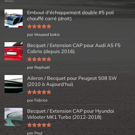
Embout d'échappement double #5 poli
chauffé carré (droit)
Note
5
sur
par Mouaad bakiz
5
Becquet / Extension CAP pour Audi A5 F5
Cabrio (depuis 2016)
Note
5
sur
par Raphaël
5
Aileron / Becquet pour Peugeot 508 SW
(2010 à Aujourd'hui)
Note
5
sur
par Fabrice
5
Becquet / Extension CAP pour Hyundai
Veloster MK1 Turbo (2012-2018)
Note
5
sur
par Paul