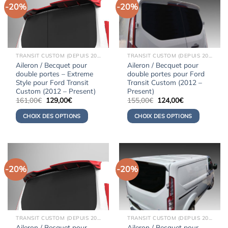
-20%
-20%
TRANSIT CUSTOM (DEPUIS 2012)
TRANSIT CUSTOM (DEPUIS 2012)
Aileron / Becquet pour
Aileron / Becquet pour
double portes – Extreme
double portes pour Ford
Style pour Ford Transit
Transit Custom (2012 –
Custom (2012 – Present)
Present)
Le
Le
Le
Le
161,00
€
129,00
€
155,00
€
124,00
€
prix
prix
prix
prix
initial
actuel
initial
actuel
CHOIX DES OPTIONS
CHOIX DES OPTIONS
était :
est :
était :
est :
161,00€.
129,00€.
155,00€.
124,00€.
-20%
-20%
TRANSIT CUSTOM (DEPUIS 2012)
TRANSIT CUSTOM (DEPUIS 2012)
Aileron / Becquet pour
Aileron / Becquet pour