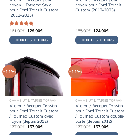
hayon – Extreme Style
hayon pour Ford Transit
pour Ford Transit Custom
Custom (2012-2023)
(2012-2023)
Le
Le
Le
Le
Note
161,00
5.00
€
129,00
€
155,00
€
124,00
€
prix
prix
prix
prix
sur 5
initial
actuel
initial
actuel
CHOIX DES OPTIONS
CHOIX DES OPTIONS
était :
est :
était :
est :
161,00€.
129,00€.
155,00€.
124,00€.
-11%
-11%
GAMME UTILITAIRES TOPVAN
GAMME UTILITAIRES TOPVAN
Aileron / Becquet TopVan
Aileron / Becquet TopVan
pour Ford Transit Custom
pour Ford Transit Custom
/ Tourneo Custom avec
/ Tourneo Custom double-
hayon (depuis 2012)
porte (depuis 2012)
Le
Le
Le
Le
177,00
€
157,00
€
177,00
€
157,00
€
prix
prix
prix
prix
initial
actuel
initial
actuel