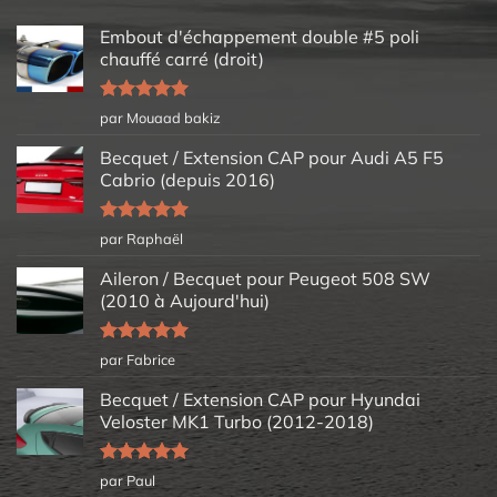
Embout d'échappement double #5 poli
chauffé carré (droit)
Note
5
sur
par Mouaad bakiz
5
Becquet / Extension CAP pour Audi A5 F5
Cabrio (depuis 2016)
Note
5
sur
par Raphaël
5
Aileron / Becquet pour Peugeot 508 SW
(2010 à Aujourd'hui)
Note
5
sur
par Fabrice
5
Becquet / Extension CAP pour Hyundai
Veloster MK1 Turbo (2012-2018)
Note
5
sur
par Paul
5