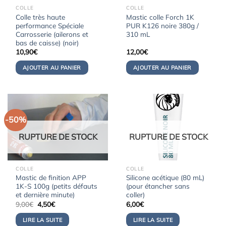
COLLE
COLLE
Colle très haute
Mastic colle Forch 1K
performance Spéciale
PUR K126 noire 380g /
Carrosserie (ailerons et
310 mL
bas de caisse) (noir)
10,90
€
12,00
€
AJOUTER AU PANIER
AJOUTER AU PANIER
-50%
RUPTURE DE STOCK
RUPTURE DE STOCK
COLLE
COLLE
Mastic de finition APP
Silicone acétique (80 mL)
1K-S 100g (petits défauts
(pour étancher sans
et dernière minute)
coller)
Le
Le
9,00
€
4,50
€
6,00
€
prix
prix
initial
actuel
LIRE LA SUITE
LIRE LA SUITE
était :
est :