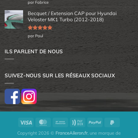
Note
5
sur
par Fabrice
5
Becquet / Extension CAP pour Hyundai
Veloster MK1 Turbo (2012-2018)
Note
5
sur
par Paul
5
ILS PARLENT DE NOUS
SUIVEZ-NOUS SUR LES RÉSEAUX SOCIAUX
Copyright 2026 ©
FranceAileron.fr
, une marque de