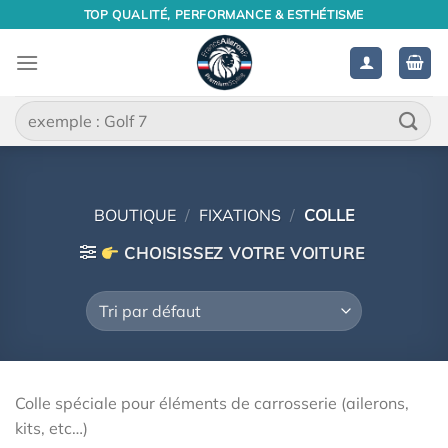
Passer
TOP QUALITÉ, PERFORMANCE & ESTHÉTISME
au
contenu
Recherche
pour :
BOUTIQUE
/
FIXATIONS
/
COLLE
CHOISISSEZ VOTRE VOITURE
Colle spéciale pour éléments de carrosserie (ailerons,
kits, etc…)