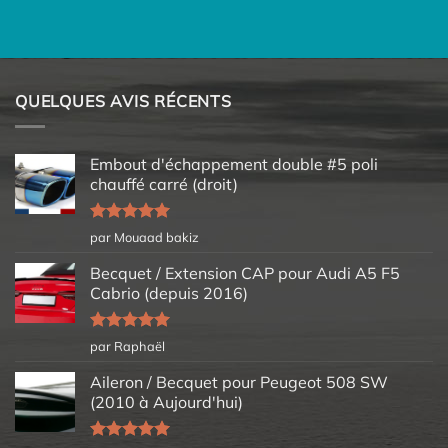
QUELQUES AVIS RÉCENTS
Embout d'échappement double #5 poli
chauffé carré (droit)
Note
5
sur
par Mouaad bakiz
5
Becquet / Extension CAP pour Audi A5 F5
Cabrio (depuis 2016)
Note
5
sur
par Raphaël
5
Aileron / Becquet pour Peugeot 508 SW
(2010 à Aujourd'hui)