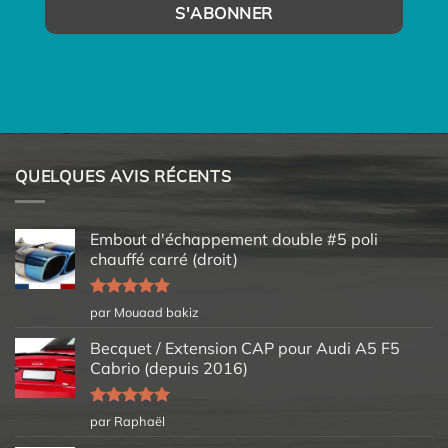
QUELQUES AVIS RÉCENTS
Embout d'échappement double #5 poli
chauffé carré (droit)
Note
5
sur
par Mouaad bakiz
5
Becquet / Extension CAP pour Audi A5 F5
Cabrio (depuis 2016)
Note
5
sur
par Raphaël
5