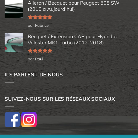
Aileron / Becquet pour Peugeot 508 SW
(2010 à Aujourd'hui)
Note
5
sur
par Fabrice
5
Becquet / Extension CAP pour Hyundai
Veloster MK1 Turbo (2012-2018)
Note
5
sur
par Paul
5
ILS PARLENT DE NOUS
SUIVEZ-NOUS SUR LES RÉSEAUX SOCIAUX