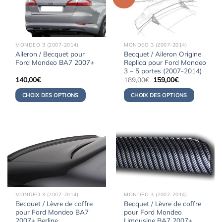
MONDEO 3 (2007-2014)
MONDEO 3 (2007-2014)
Aileron / Becquet pour
Becquet / Aileron Origine
Ford Mondeo BA7 2007+
Replica pour Ford Mondeo
3 – 5 portes (2007-2014)
Le
Le
140,00
€
189,00
€
159,00
€
prix
prix
initial
actuel
CHOIX DES OPTIONS
CHOIX DES OPTIONS
était :
est :
189,00€.
159,00€.
MONDEO 3 (2007-2014)
MONDEO 3 (2007-2014)
Becquet / Lèvre de coffre
Becquet / Lèvre de coffre
pour Ford Mondeo BA7
pour Ford Mondeo
2007+ Berline
Limousine BA7 2007+