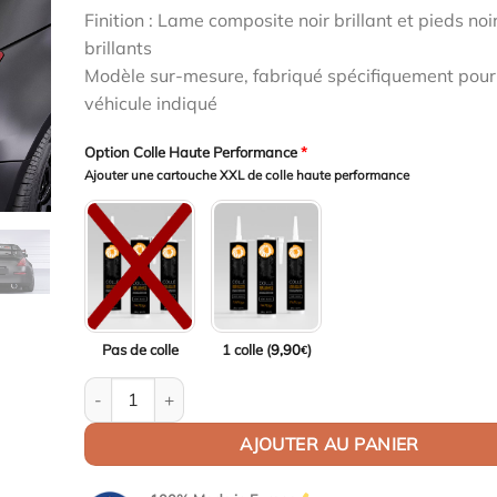
était :
est :
Finition : Lame composite noir brillant et pieds noi
1598,00€.
1550,06€.
brillants
Modèle sur-mesure, fabriqué spécifiquement pour
véhicule indiqué
Option Colle Haute Performance
*
Ajouter une cartouche XXL de colle haute performance
Pas de colle
1 colle (
9,90
)
€
quantité de Aileron Col de cygne V2 pour Nissan 350Z (
AJOUTER AU PANIER