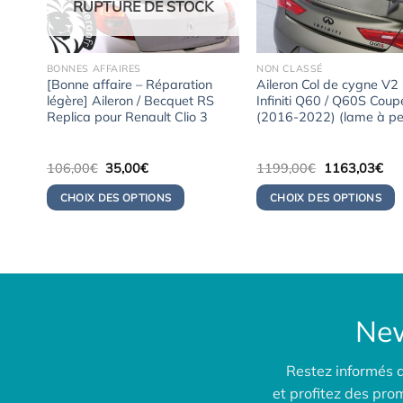
RUPTURE DE STOCK
BONNES AFFAIRES
NON CLASSÉ
our
[Bonne affaire – Réparation
Aileron Col de cygne V2
ine
légère] Aileron / Becquet RS
Infiniti Q60 / Q60S Coup
Replica pour Renault Clio 3
(2016-2022) (lame à pe
Le
Le
Le
Le
106,00
€
35,00
€
1199,00
€
1163,03
€
prix
prix
prix
pri
initial
actuel
initial
act
CHOIX DES OPTIONS
CHOIX DES OPTIONS
était :
est :
était :
est 
106,00€.
35,00€.
1199,00€.
116
New
Restez informés 
et profitez des pr