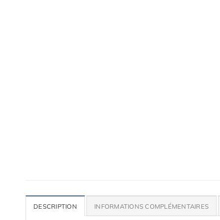
Accessoires de qualité pour ta voiture
Lames, bas de caisse, paupières, etc.
DESCRIPTION
INFORMATIONS COMPLÉMENTAIRES