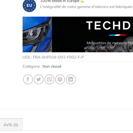
100% Made in Europe
L'intégralité de notre gamme d'ailerons est fabriqué
Maquettes de moteurs Premium
UGS :
FRA-SHF018-D02-F002-F-P
Catégorie :
Non classé
AVIS (0)