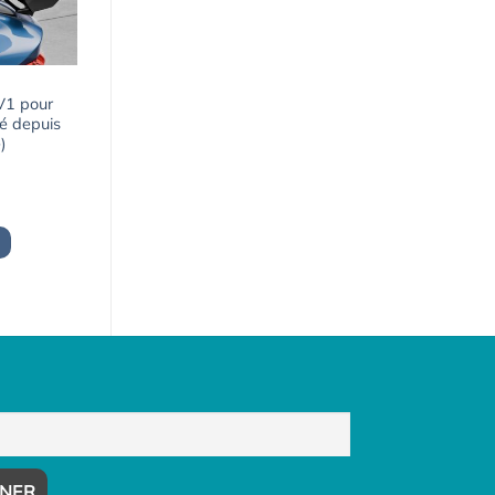
 V1 pour
é depuis
)
Le
prix
actuel
est :
1163,03€.