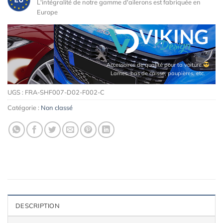
L'intégralité de notre gamme d'ailerons est fabriquée en
Europe
Accessoires de qualité pour ta voiture
Lames, bas de caisse, paupières, etc.
UGS :
FRA-SHF007-D02-F002-C
Catégorie :
Non classé
DESCRIPTION