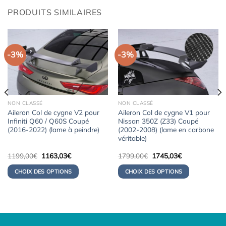
PRODUITS SIMILAIRES
-3%
-3%
NON CLASSÉ
NON CLASSÉ
Aileron Col de cygne V2 pour
Aileron Col de cygne V1 pour
Infiniti Q60 / Q60S Coupé
Nissan 350Z (Z33) Coupé
(2016-2022) (lame à peindre)
(2002-2008) (lame en carbone
véritable)
Le
Le
Le
Le
1199,00
€
1163,03
€
1799,00
€
1745,03
€
prix
prix
prix
prix
initial
actuel
initial
actuel
CHOIX DES OPTIONS
CHOIX DES OPTIONS
était :
est :
était :
est :
1199,00€.
1163,03€.
1799,00€.
1745,03€.