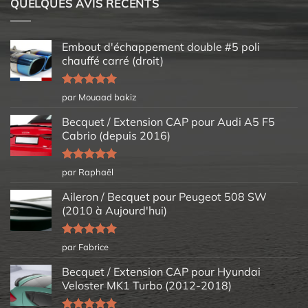
QUELQUES AVIS RÉCENTS
Embout d'échappement double #5 poli
chauffé carré (droit)
Note
5
sur
par Mouaad bakiz
5
Becquet / Extension CAP pour Audi A5 F5
Cabrio (depuis 2016)
Note
5
sur
par Raphaël
5
Aileron / Becquet pour Peugeot 508 SW
(2010 à Aujourd'hui)
Note
5
sur
par Fabrice
5
Becquet / Extension CAP pour Hyundai
Veloster MK1 Turbo (2012-2018)