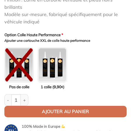
1799,00€.
1745,03€.
brillants
Modèle sur-mesure, fabriqué spécifiquement pour le
véhicule indiqué
Option Colle Haute Performance
*
Ajouter une cartouche XXL de colle haute performance
Pas de colle
1 colle (
9,90
)
€
quantité de Aileron Col de cygne V2 pour Toyota GR86 (ZN8) / S
AJOUTER AU PANIER
100% Made in Europe