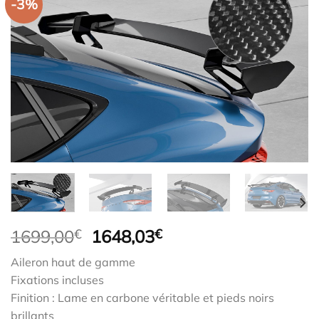
-3%
Le
Le
1699,00
€
1648,03
€
prix
prix
Aileron haut de gamme
initial
actuel
Fixations incluses
était :
est :
Finition : Lame en carbone véritable et pieds noirs
1699,00€.
1648,03€.
brillants