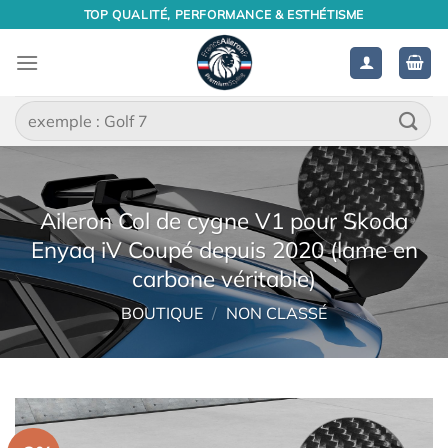
Passer
TOP QUALITÉ, PERFORMANCE & ESTHÉTISME
au
contenu
Recherche
pour :
Aileron Col de cygne V1 pour Skoda
Enyaq iV Coupé depuis 2020 (lame en
carbone véritable)
BOUTIQUE
/
NON CLASSÉ