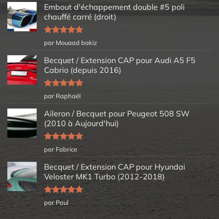
Embout d'échappement double #5 poli
chauffé carré (droit)
Note
5
sur
par Mouaad bakiz
5
Becquet / Extension CAP pour Audi A5 F5
Cabrio (depuis 2016)
Note
5
sur
par Raphaël
5
Aileron / Becquet pour Peugeot 508 SW
(2010 à Aujourd'hui)
Note
5
sur
par Fabrice
5
Becquet / Extension CAP pour Hyundai
Veloster MK1 Turbo (2012-2018)
Note
5
sur
par Paul
5