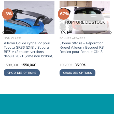
-3%
-67%
RUPTURE DE STOCK
NON CLASSÉ
BONNES AFFAIRES
Aileron Col de cygne V2 pour
[Bonne affaire – Réparation
Toyota GR86 (ZN8) / Subaru
légère] Aileron / Becquet RS
BRZ Mk2 toutes versions
Replica pour Renault Clio 3
depuis 2021 (lame noir brillant)
Le
Le
Le
Le
1598,00
€
1550,06
€
106,00
€
35,00
€
prix
prix
prix
prix
initial
actuel
initial
actuel
CHOIX DES OPTIONS
CHOIX DES OPTIONS
était :
est :
était :
est :
1598,00€.
1550,06€.
106,00€.
35,00€.