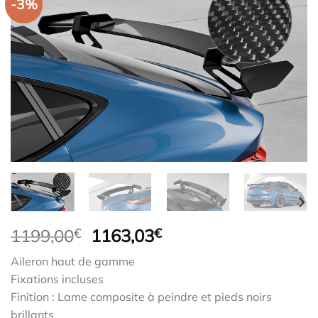
-3%
Le
Le
1199,00
€
1163,03
€
prix
prix
Aileron haut de gamme
initial
actuel
Fixations incluses
était :
est :
Finition : Lame composite à peindre et pieds noirs
1199,00€.
1163,03€.
brillants