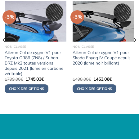
-3%
-3%
NON CLASSÉ
NON CLASSÉ
Aileron Col de cygne V1 pour
Aileron Col de cygne V1 pour
Toyota GR86 (ZN8) / Subaru
Skoda Enyaq iV Coupé depuis
BRZ Mk2 toutes versions
2020 (lame noir brillant)
depuis 2021 (lame en carbone
véritable)
Le
Le
Le
Le
1799,00
€
1745,03
€
1498,00
€
1453,06
€
prix
prix
prix
prix
initial
actuel
initial
actuel
CHOIX DES OPTIONS
CHOIX DES OPTIONS
était :
est :
était :
est :
1799,00€.
1745,03€.
1498,00€.
1453,06€.