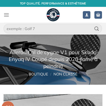
Passer
TOP QUALITÉ, PERFORMANCE & ESTHÉTISME
au
contenu
Recherche
pour :
Aileron Col de cygne V1 pour Skoda
Enyaq iV Coupé depuis 2020 (lame à
peindre)
BOUTIQUE
/
NON CLASSÉ