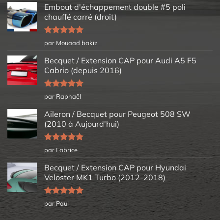
Embout d'échappement double #5 poli
chauffé carré (droit)
Note
5
sur
par Mouaad bakiz
5
Becquet / Extension CAP pour Audi A5 F5
Cabrio (depuis 2016)
Note
5
sur
par Raphaël
5
Aileron / Becquet pour Peugeot 508 SW
(2010 à Aujourd'hui)
Note
5
sur
par Fabrice
5
Becquet / Extension CAP pour Hyundai
Veloster MK1 Turbo (2012-2018)
Note
5
sur
par Paul
5