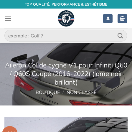
Passer
TOP QUALITÉ, PERFORMANCE & ESTHÉTISME
au
contenu
Recherche
pour :
Aileron Col de cygne V1 pour Infiniti Q60
/ Q60S Coupé (2016-2022) (lame noir
brillant)
BOUTIQUE
/
NON CLASSÉ