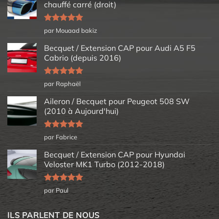
chauffé carré (droit)
Note
5
sur
par Mouaad bakiz
5
Becquet / Extension CAP pour Audi A5 F5
Cabrio (depuis 2016)
Note
5
sur
par Raphaël
5
Aileron / Becquet pour Peugeot 508 SW
(2010 à Aujourd'hui)
Note
5
sur
par Fabrice
5
Becquet / Extension CAP pour Hyundai
Veloster MK1 Turbo (2012-2018)
Note
5
sur
par Paul
5
ILS PARLENT DE NOUS