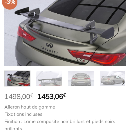
-3%
Le
Le
1498,00
€
1453,06
€
prix
prix
Aileron haut de gamme
initial
actuel
Fixations incluses
était :
est :
Finition : Lame composite noir brillant et pieds noirs
1498,00€.
1453,06€.
brillants