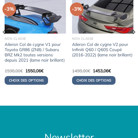
-3%
-3%
NON CLASSÉ
NON CLASSÉ
Aileron Col de cygne V1 pour
Aileron Col de cygne V2 pour
Toyota GR86 (ZN8) / Subaru
Infiniti Q60 / Q60S Coupé
BRZ Mk2 toutes versions
(2016-2022) (lame noir brillant)
depuis 2021 (lame noir brillant)
Le
Le
Le
Le
1598,00
€
1550,06
€
1498,00
€
1453,06
€
prix
prix
prix
prix
initial
actuel
initial
actuel
CHOIX DES OPTIONS
CHOIX DES OPTIONS
était :
est :
était :
est :
1598,00€.
1550,06€.
1498,00€.
1453,06€.
Newsletter