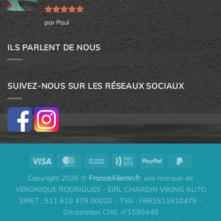
Note
5
sur
par Paul
5
ILS PARLENT DE NOUS
SUIVEZ-NOUS SUR LES RÉSEAUX SOCIAUX
Copyright 2026 ©
FranceAileron.fr
, une marque de
VERONIQUE RODRIGUES - EIRL CHARDIN VIKING AUTO
SIRET : 511 610 479 00020 - TVA : FR61511610479 -
Déclaration CNIL n°1590448