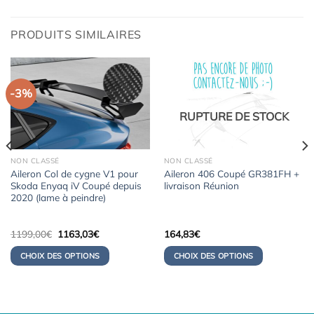
PRODUITS SIMILAIRES
-3%
RUPTURE DE STOCK
NON CLASSÉ
NON CLASSÉ
Aileron Col de cygne V1 pour
Aileron 406 Coupé GR381FH +
Skoda Enyaq iV Coupé depuis
livraison Réunion
2020 (lame à peindre)
Le
Le
1199,00
€
1163,03
€
164,83
€
prix
prix
initial
actuel
CHOIX DES OPTIONS
CHOIX DES OPTIONS
était :
est :
1199,00€.
1163,03€.