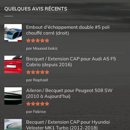
QUELQUES AVIS RÉCENTS
Embout d'échappement double #5 poli
chauffé carré (droit)
Note
5
sur
par Mouaad bakiz
5
Becquet / Extension CAP pour Audi A5 F5
Cabrio (depuis 2016)
Note
5
sur
par Raphaël
5
Aileron / Becquet pour Peugeot 508 SW
(2010 à Aujourd'hui)
Note
5
sur
par Fabrice
5
Becquet / Extension CAP pour Hyundai
Veloster MK1 Turbo (2012-2018)