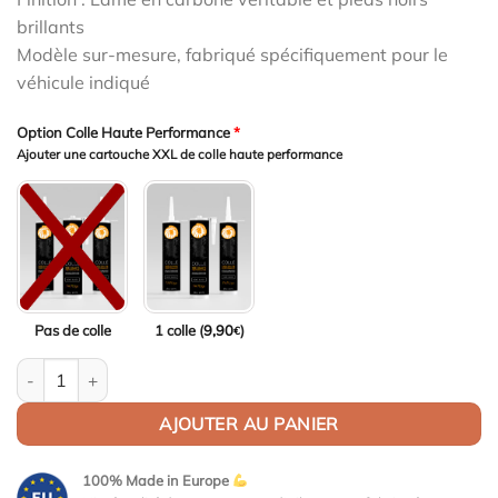
1799,00€.
1745,03€.
brillants
Modèle sur-mesure, fabriqué spécifiquement pour le
véhicule indiqué
Option Colle Haute Performance
*
Ajouter une cartouche XXL de colle haute performance
Pas de colle
1 colle (
9,90
)
€
quantité de Aileron Col de cygne V2 pour Mercedes-Benz Classe 
AJOUTER AU PANIER
100% Made in Europe