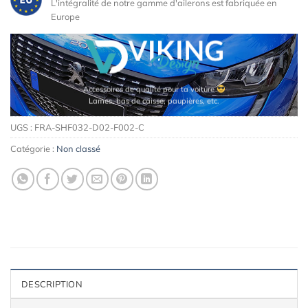
L'intégralité de notre gamme d'ailerons est fabriquée en
Europe
Accessoires de qualité pour ta voiture
Lames, bas de caisse, paupières, etc.
UGS :
FRA-SHF032-D02-F002-C
Catégorie :
Non classé
DESCRIPTION