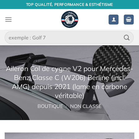
Passer
TOP QUALITÉ, PERFORMANCE & ESTHÉTISME
au
contenu
Recherche
pour :
Aileron Col de cygne V2 pour Mercedes-
Benz Classe C (W206) Berline (incl.
AMG) depuis 2021 (lame en carbone
véritable)
BOUTIQUE
/
NON CLASSÉ