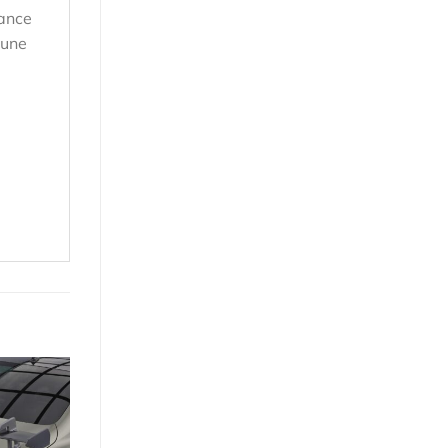
tance
 une