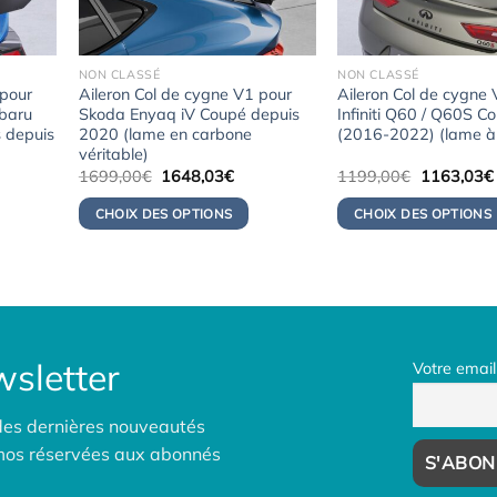
NON CLASSÉ
NON CLASSÉ
 pour
Aileron Col de cygne V1 pour
Aileron Col de cygne
baru
Skoda Enyaq iV Coupé depuis
Infiniti Q60 / Q60S C
 depuis
2020 (lame en carbone
(2016-2022) (lame à
véritable)
Le
Le
Le
1699,00
€
1648,03
€
1199,00
€
1163,03
€
x
prix
prix
prix
uel
initial
actuel
initial
CHOIX DES OPTIONS
CHOIX DES OPTIONS
:
était :
est :
était :
0,06€.
1699,00€.
1648,03€.
1199,00€.
sletter
Votre email
des dernières nouveautés
omos réservées aux abonnés