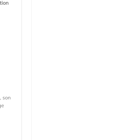
tion
, son
ge