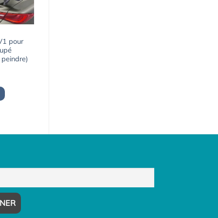
 V1 pour
oupé
 peindre)
Le
prix
actuel
est :
1163,03€.