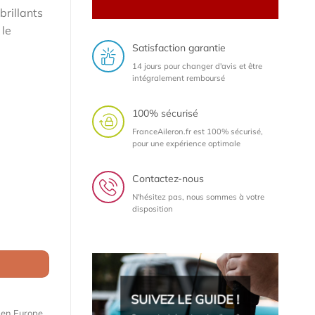
brillants
 le
Satisfaction garantie
14 jours pour changer d'avis et être
intégralement remboursé
100% sécurisé
FranceAileron.fr est 100% sécurisé,
pour une expérience optimale
Contactez-nous
N'hésitez pas, nous sommes à votre
disposition
nz Classe C (C205) Coupé (2014-2023) (lame à peindre)
SUIVEZ LE GUIDE !
e en Europe