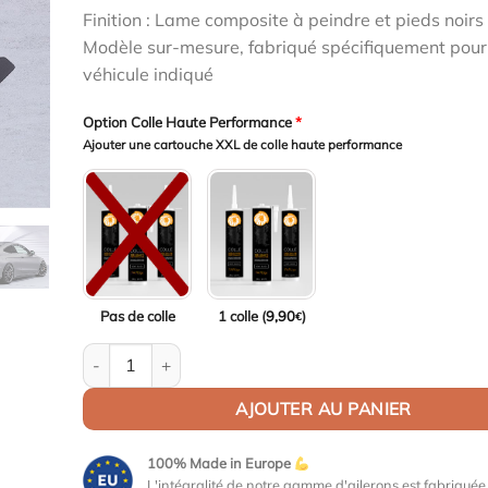
était :
est :
Finition : Lame composite à peindre et pieds noirs 
1199,00€.
1163,03€.
Modèle sur-mesure, fabriqué spécifiquement pour
véhicule indiqué
Option Colle Haute Performance
*
Ajouter une cartouche XXL de colle haute performance
Pas de colle
1 colle (
9,90
)
€
quantité de Aileron Col de cygne V2 pour Mercedes-Be
AJOUTER AU PANIER
100% Made in Europe
L'intégralité de notre gamme d'ailerons est fabriqué