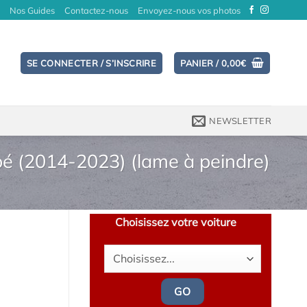
Nos Guides
Contactez-nous
Envoyez-nous vos photos
SE CONNECTER / S’INSCRIRE
PANIER /
0,00
€
NEWSLETTER
é (2014-2023) (lame à peindre)
Choisissez votre voiture
GO