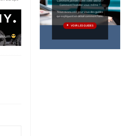
Comment peindre votre votre aileron ?
Comment l'installer vous-même ?
Nous avons créé pour vous des guides
qui expliquent en détail comment faire.
VOIR LES GUIDES