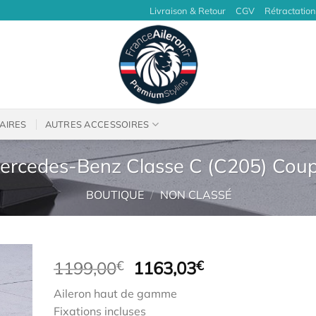
Livraison & Retour
CGV
Rétractation
AIRES
AUTRES ACCESSOIRES
Mercedes-Benz Classe C (C205) Coup
BOUTIQUE
/
NON CLASSÉ
Le
Le
1199,00
€
1163,03
€
prix
prix
Aileron haut de gamme
initial
actuel
Fixations incluses