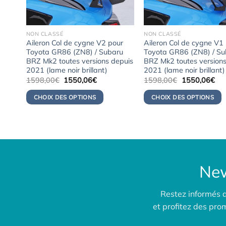
NON CLASSÉ
NON CLASSÉ
FH +
Aileron Col de cygne V2 pour
Aileron Col de cygne V1
Toyota GR86 (ZN8) / Subaru
Toyota GR86 (ZN8) / Su
BRZ Mk2 toutes versions depuis
BRZ Mk2 toutes versions
2021 (lame noir brillant)
2021 (lame noir brillant)
Le
Le
Le
Le
1598,00
€
1550,06
€
1598,00
€
1550,06
€
prix
prix
prix
pri
initial
actuel
initial
act
CHOIX DES OPTIONS
CHOIX DES OPTIONS
était :
est :
était :
est 
1598,00€.
1550,06€.
1598,00€.
155
New
Restez informés 
et profitez des pr