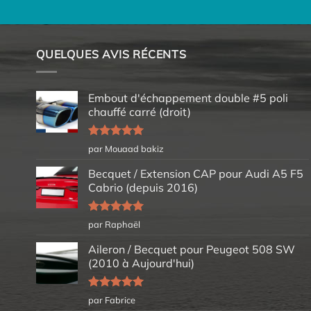
QUELQUES AVIS RÉCENTS
Embout d'échappement double #5 poli
chauffé carré (droit)
Note
5
sur
par Mouaad bakiz
5
Becquet / Extension CAP pour Audi A5 F5
Cabrio (depuis 2016)
Note
5
sur
par Raphaël
5
Aileron / Becquet pour Peugeot 508 SW
(2010 à Aujourd'hui)
Note
5
sur
par Fabrice
5