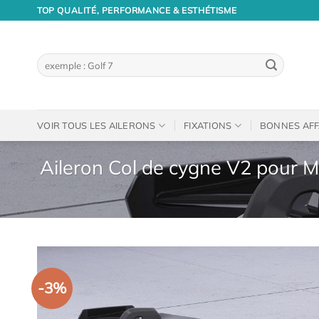
Passer
TOP QUALITÉ, PERFORMANCE & ESTHÉTISME
au
contenu
Recherche
pour :
VOIR TOUS LES AILERONS
FIXATIONS
BONNES AFF
Aileron Col de cygne V2 pour 
-3%