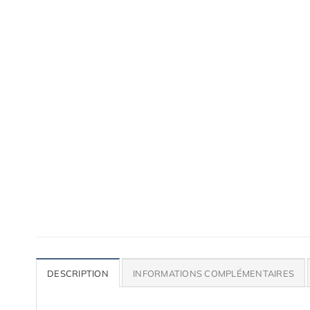
Accessoires de qualité pour ta voiture
Lames, bas de caisse, paupières, etc.
DESCRIPTION
INFORMATIONS COMPLÉMENTAIRES