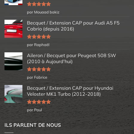
Note
5
sur
par Mouaad bakiz
5
Becquet / Extension CAP pour Audi A5 F5
Cabrio (depuis 2016)
Note
5
sur
par Raphaël
5
Aileron / Becquet pour Peugeot 508 SW
(2010 à Aujourd'hui)
Note
5
sur
par Fabrice
5
Becquet / Extension CAP pour Hyundai
Veloster MK1 Turbo (2012-2018)
Note
5
sur
par Paul
5
ILS PARLENT DE NOUS