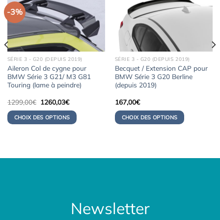
-3%
SÉRIE 3 - G20 (DEPUIS 2019)
SÉRIE 3 - G20 (DEPUIS 2019)
Aileron Col de cygne pour
Becquet / Extension CAP pour
BMW Série 3 G21/ M3 G81
BMW Série 3 G20 Berline
Touring (lame à peindre)
(depuis 2019)
Le
Le
1299,00
€
1260,03
€
167,00
€
prix
prix
initial
actuel
CHOIX DES OPTIONS
CHOIX DES OPTIONS
était :
est :
1299,00€.
1260,03€.
Newsletter