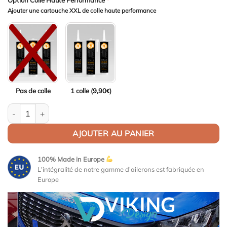
Option Colle Haute Performance
*
Ajouter une cartouche XXL de colle haute performance
Pas de colle
1 colle (
9,90
)
€
quantité de Aileron Col de cygne V2 pour BMW Série 3 G20 /M3 G8
AJOUTER AU PANIER
100% Made in Europe
L'intégralité de notre gamme d'ailerons est fabriquée en
Europe