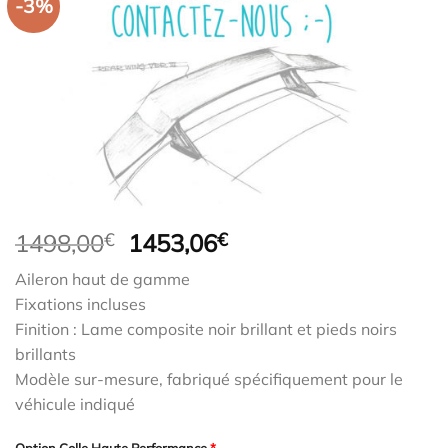
-3%
Le
Le
1498,00
€
1453,06
€
prix
prix
Aileron haut de gamme
initial
actuel
Fixations incluses
était :
est :
Finition : Lame composite noir brillant et pieds noirs
1498,00€.
1453,06€.
brillants
Modèle sur-mesure, fabriqué spécifiquement pour le
véhicule indiqué