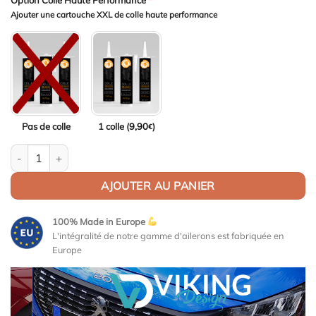
Option Colle Haute Performance
*
Ajouter une cartouche XXL de colle haute performance
Pas de colle
1 colle (
9,90
)
€
quantité de Aileron Col de cygne V1 pour BMW Série 3 G20 /M3 
AJOUTER AU PANIER
100% Made in Europe
L'intégralité de notre gamme d'ailerons est fabriquée en
Europe