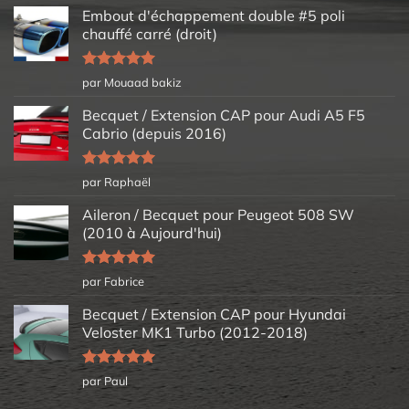
Embout d'échappement double #5 poli
chauffé carré (droit)
Note
5
sur
par Mouaad bakiz
5
Becquet / Extension CAP pour Audi A5 F5
Cabrio (depuis 2016)
Note
5
sur
par Raphaël
5
Aileron / Becquet pour Peugeot 508 SW
(2010 à Aujourd'hui)
Note
5
sur
par Fabrice
5
Becquet / Extension CAP pour Hyundai
Veloster MK1 Turbo (2012-2018)
Note
5
sur
par Paul
5