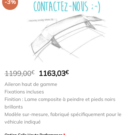
-3%
Le
Le
1199,00
€
1163,03
€
prix
prix
Aileron haut de gamme
initial
actuel
Fixations incluses
était :
est :
Finition : Lame composite à peindre et pieds noirs
1199,00€.
1163,03€.
brillants
Modèle sur-mesure, fabriqué spécifiquement pour le
véhicule indiqué