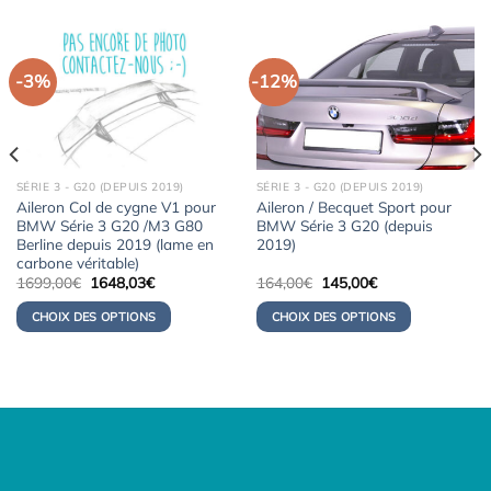
-3%
-12%
SÉRIE 3 - G20 (DEPUIS 2019)
SÉRIE 3 - G20 (DEPUIS 2019)
Aileron Col de cygne V1 pour
Aileron / Becquet Sport pour
BMW Série 3 G20 /M3 G80
BMW Série 3 G20 (depuis
Berline depuis 2019 (lame en
2019)
carbone véritable)
Le
Le
Le
Le
1699,00
€
1648,03
€
164,00
€
145,00
€
prix
prix
prix
prix
initial
actuel
initial
actuel
CHOIX DES OPTIONS
CHOIX DES OPTIONS
était :
est :
était :
est :
1699,00€.
1648,03€.
164,00€.
145,00€.