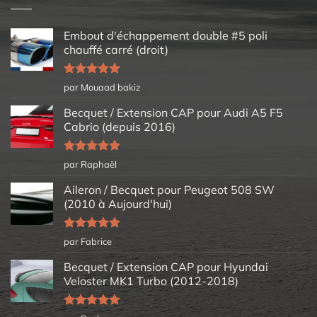
Embout d'échappement double #5 poli
chauffé carré (droit)
Note
5
sur
par Mouaad bakiz
5
Becquet / Extension CAP pour Audi A5 F5
Cabrio (depuis 2016)
Note
5
sur
par Raphaël
5
Aileron / Becquet pour Peugeot 508 SW
(2010 à Aujourd'hui)
Note
5
sur
par Fabrice
5
Becquet / Extension CAP pour Hyundai
Veloster MK1 Turbo (2012-2018)
Note
5
sur