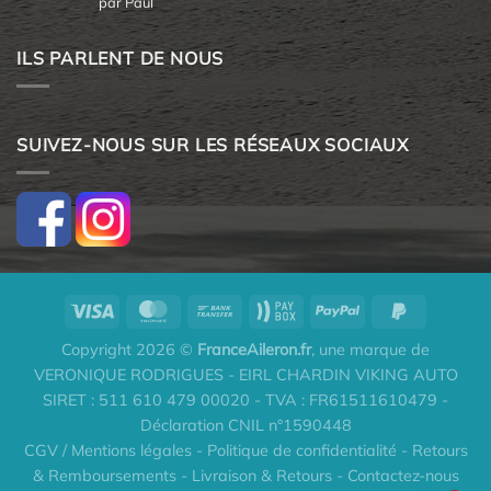
par Paul
5
ILS PARLENT DE NOUS
SUIVEZ-NOUS SUR LES RÉSEAUX SOCIAUX
Copyright 2026 ©
FranceAileron.fr
, une marque de
VERONIQUE RODRIGUES - EIRL CHARDIN VIKING AUTO
SIRET : 511 610 479 00020 - TVA : FR61511610479 -
Déclaration CNIL n°1590448
CGV / Mentions légales
-
Politique de confidentialité
-
Retours
& Remboursements
-
Livraison & Retours
-
Contactez-nous