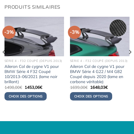
PRODUITS SIMILAIRES
-3%
-3%
SÉRIE 4 - F32 COUPÉ (DEPUIS 2013)
SÉRIE 4 - F32 COUPÉ (DEPUIS 2013)
Aileron Col de cygne V1 pour
Aileron Col de cygne V1 pour
BMW Série 4 F32 Coupé
BMW Série 4 G22 / M4 G82
10/2013–06/2021 (lame noir
Coupé depuis 2020 (lame en
brillant)
carbone véritable)
Le
Le
Le
Le
1498,00
€
1453,06
€
1699,00
€
1648,03
€
prix
prix
prix
prix
initial
actuel
initial
actuel
CHOIX DES OPTIONS
CHOIX DES OPTIONS
était :
est :
était :
est :
1498,00€.
1453,06€.
1699,00€.
1648,03€.