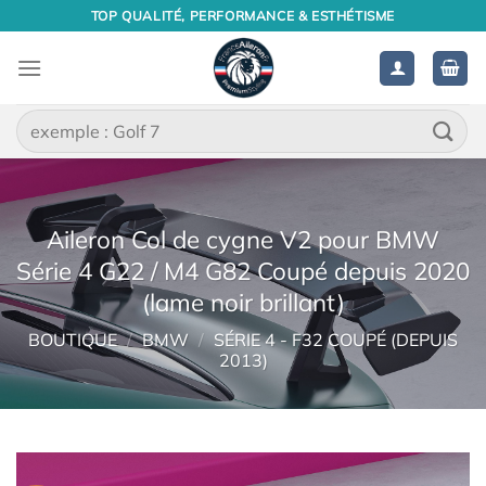
Passer
TOP QUALITÉ, PERFORMANCE & ESTHÉTISME
au
contenu
Recherche
pour :
Aileron Col de cygne V2 pour BMW
Série 4 G22 / M4 G82 Coupé depuis 2020
(lame noir brillant)
BOUTIQUE
/
BMW
/
SÉRIE 4 - F32 COUPÉ (DEPUIS
2013)