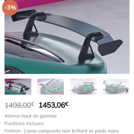
-3%
Le
Le
1498,00
€
1453,06
€
prix
prix
Aileron haut de gamme
initial
actuel
Fixations incluses
était :
est :
Finition : Lame composite noir brillant et pieds noirs
1498,00€.
1453,06€.