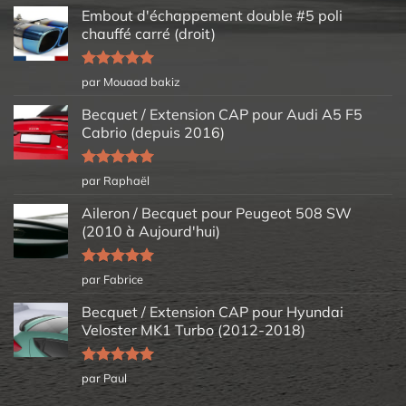
Embout d'échappement double #5 poli
chauffé carré (droit)
Note
5
sur
par Mouaad bakiz
5
Becquet / Extension CAP pour Audi A5 F5
Cabrio (depuis 2016)
Note
5
sur
par Raphaël
5
Aileron / Becquet pour Peugeot 508 SW
(2010 à Aujourd'hui)
Note
5
sur
par Fabrice
5
Becquet / Extension CAP pour Hyundai
Veloster MK1 Turbo (2012-2018)
Note
5
sur
par Paul
5