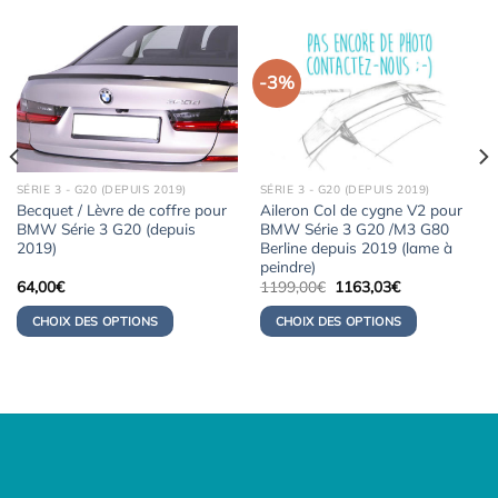
-3%
SÉRIE 3 - G20 (DEPUIS 2019)
SÉRIE 3 - G20 (DEPUIS 2019)
Becquet / Lèvre de coffre pour
Aileron Col de cygne V2 pour
BMW Série 3 G20 (depuis
BMW Série 3 G20 /M3 G80
2019)
Berline depuis 2019 (lame à
peindre)
Le
Le
64,00
€
1199,00
€
1163,03
€
prix
prix
initial
actuel
CHOIX DES OPTIONS
CHOIX DES OPTIONS
était :
est :
1199,00€.
1163,03€.