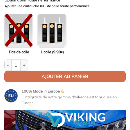
Option Colle Haute Performance
*
Ajouter une cartouche XXL de colle haute performance
Pas de colle
1 colle (
9,90
)
€
quantité de Aileron Col de cygne V2 pour BMW Série 3 G20 /M3 G
AJOUTER AU PANIER
100% Made in Europe
L'intégralité de notre gamme d'ailerons est fabriquée en
Europe