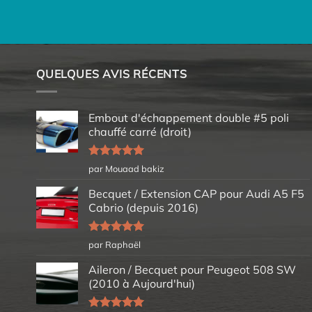
QUELQUES AVIS RÉCENTS
Embout d'échappement double #5 poli
chauffé carré (droit)
Note
5
sur
par Mouaad bakiz
5
Becquet / Extension CAP pour Audi A5 F5
Cabrio (depuis 2016)
Note
5
sur
par Raphaël
5
Aileron / Becquet pour Peugeot 508 SW
(2010 à Aujourd'hui)