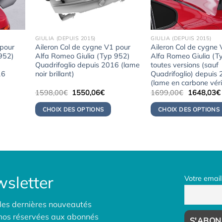
GIULIA (DEPUIS 2015)
GIULIA (DEPUIS 2015)
 pour
Aileron Col de cygne V1 pour
Aileron Col de cygne
 952)
Alfa Romeo Giulia (Typ 952)
Alfa Romeo Giulia (T
Quadrifoglio depuis 2016 (lame
toutes versions (sauf
16
noir brillant)
Quadrifoglio) depuis
(lame en carbone véri
Le
Le
Le
1598,00
€
1550,06
€
1699,00
€
1648,03
€
x
prix
prix
prix
uel
initial
actuel
initial
CHOIX DES OPTIONS
CHOIX DES OPTIONS
:
était :
est :
était :
3,06€.
1598,00€.
1550,06€.
1699,00€.
sletter
Votre email
des dernières nouveautés
omos réservées aux abonnés