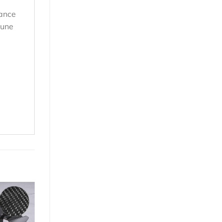
tance
 une