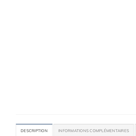
Accessoires de qualité pour ta voiture
Lames, bas de caisse, paupières, etc.
DESCRIPTION
INFORMATIONS COMPLÉMENTAIRES