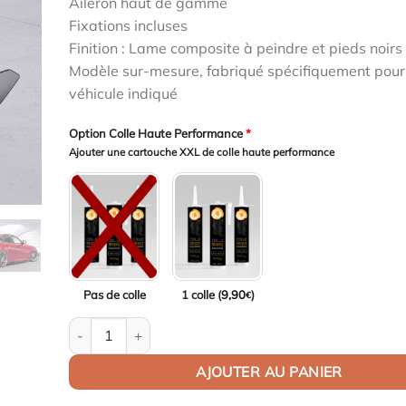
Aileron haut de gamme
initial
actuel
Fixations incluses
était :
est :
Finition : Lame composite à peindre et pieds noirs 
1199,00€.
1163,03€.
Modèle sur-mesure, fabriqué spécifiquement pour
véhicule indiqué
Option Colle Haute Performance
*
Ajouter une cartouche XXL de colle haute performance
Pas de colle
1 colle (
9,90
)
€
quantité de Aileron Col de cygne V2 pour Alfa Romeo Giu
AJOUTER AU PANIER