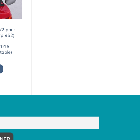
 V2 pour
yp 952)
 2016
table)
Le
prix
actuel
est :
1648,03€.