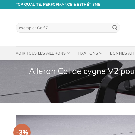
Passer
TOP QUALITÉ, PERFORMANCE & ESTHÉTISME
au
contenu
Recherche
pour :
VOIR TOUS LES AILERONS
FIXATIONS
BONNES AFF
Aileron Col de cygne V2 pour
-3%