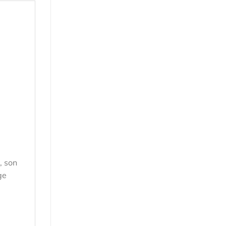
, son
ge