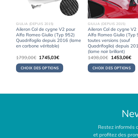
GIULIA (DEPUIS 2015)
GIULIA (DEPUIS 2015)
ur
Aileron Col de cygne V2 pour
Aileron Col de cygne V2
2)
Alfa Romeo Giulia (Typ 952)
Alfa Romeo Giulia (Typ
(lame
Quadrifoglio depuis 2016 (lame
toutes versions (sauf
en carbone véritable)
Quadrifoglio) depuis 20
(lame noir brillant)
Le
Le
Le
Le
1799,00
€
1745,03
€
1498,00
€
1453,06
€
prix
prix
prix
pri
initial
actuel
initial
act
CHOIX DES OPTIONS
CHOIX DES OPTIONS
était :
est :
était :
est 
06€.
1799,00€.
1745,03€.
1498,00€.
145
New
Restez informés 
et profitez des pr