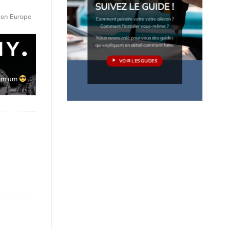
SUIVEZ LE GUIDE !
e en Europe
Comment peindre votre votre aileron ?
Comment l'installer vous-même ?
Nous avons créé pour vous des guides
qui expliquent en détail comment faire.
VOIR LES GUIDES