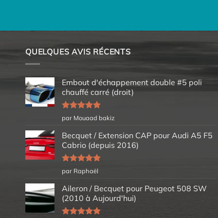
QUELQUES AVIS RÉCENTS
Embout d'échappement double #5 poli
chauffé carré (droit)
Note
5
sur
par Mouaad bakiz
5
Becquet / Extension CAP pour Audi A5 F5
Cabrio (depuis 2016)
Note
5
sur
par Raphaël
5
Aileron / Becquet pour Peugeot 508 SW
(2010 à Aujourd'hui)