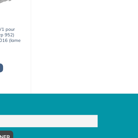
 V1 pour
yp 952)
2016 (lame
Le
prix
actuel
est :
1550,06€.