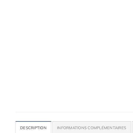
Accessoires de qualité pour ta voiture
Lames, bas de caisse, paupières, etc.
DESCRIPTION
INFORMATIONS COMPLÉMENTAIRES