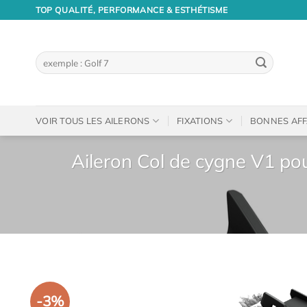
Passer
TOP QUALITÉ, PERFORMANCE & ESTHÉTISME
au
contenu
Recherche
pour :
VOIR TOUS LES AILERONS
FIXATIONS
BONNES AFF
Aileron Col de cygne V1 po
-3%