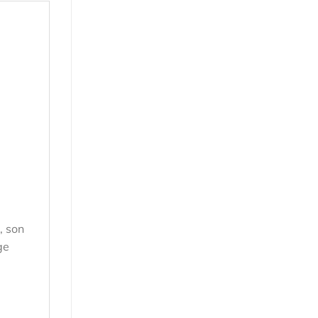
, son
ge