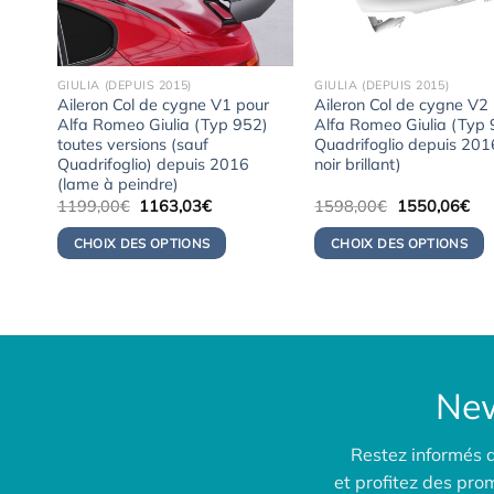
GIULIA (DEPUIS 2015)
GIULIA (DEPUIS 2015)
ur
Aileron Col de cygne V1 pour
Aileron Col de cygne V2
2)
Alfa Romeo Giulia (Typ 952)
Alfa Romeo Giulia (Typ
(lame
toutes versions (sauf
Quadrifoglio depuis 201
Quadrifoglio) depuis 2016
noir brillant)
(lame à peindre)
Le
Le
Le
Le
1199,00
€
1163,03
€
1598,00
€
1550,06
€
prix
prix
prix
pri
initial
actuel
initial
act
CHOIX DES OPTIONS
CHOIX DES OPTIONS
était :
est :
était :
est 
03€.
1199,00€.
1163,03€.
1598,00€.
155
New
Restez informés 
et profitez des pr