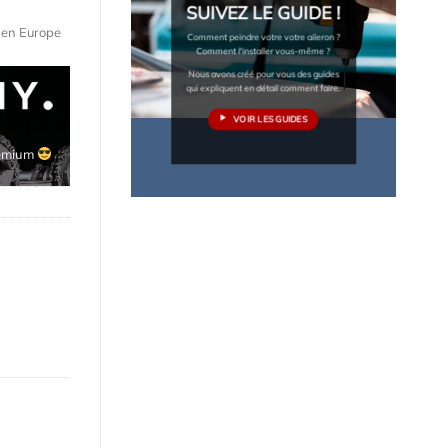
SUIVEZ LE GUIDE !
e en Europe
Comment peindre votre votre aileron ?
Comment l'installer vous-même ?
Nous avons créé pour vous des guides
qui expliquent en détail comment faire.
VOIR LES GUIDES