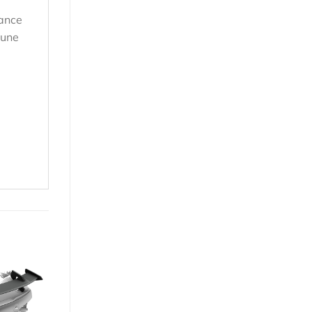
tance
 une