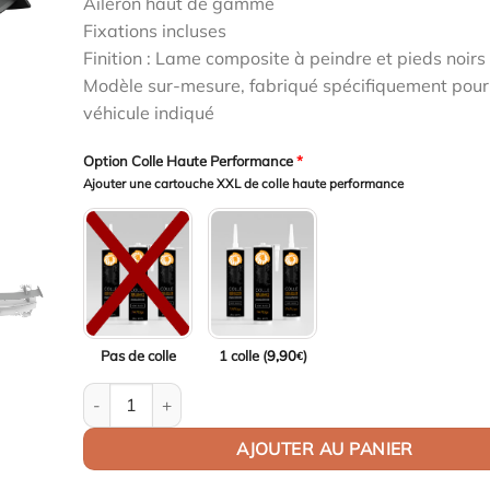
Aileron haut de gamme
initial
actuel
Fixations incluses
était :
est :
Finition : Lame composite à peindre et pieds noirs 
1299,00€.
1260,03€.
Modèle sur-mesure, fabriqué spécifiquement pour
véhicule indiqué
Option Colle Haute Performance
*
Ajouter une cartouche XXL de colle haute performance
Pas de colle
1 colle (
9,90
)
€
quantité de Aileron Col de cygne V1 pour Alfa Romeo Gi
AJOUTER AU PANIER