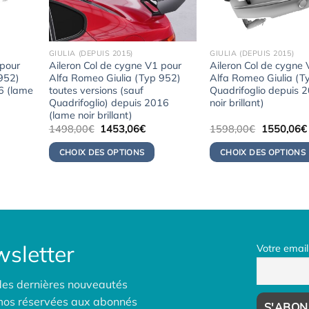
GIULIA (DEPUIS 2015)
GIULIA (DEPUIS 2015)
 pour
Aileron Col de cygne V1 pour
Aileron Col de cygne
 952)
Alfa Romeo Giulia (Typ 952)
Alfa Romeo Giulia (T
6 (lame
toutes versions (sauf
Quadrifoglio depuis 
Quadrifoglio) depuis 2016
noir brillant)
(lame noir brillant)
Le
Le
Le
1498,00
€
1453,06
€
1598,00
€
1550,06
€
x
prix
prix
prix
uel
initial
actuel
initial
CHOIX DES OPTIONS
CHOIX DES OPTIONS
:
était :
est :
était :
0,06€.
1498,00€.
1453,06€.
1598,00€.
sletter
Votre email
des dernières nouveautés
omos réservées aux abonnés