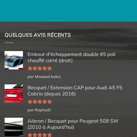
QUELQUES AVIS RÉCENTS
Embout d'échappement double #5 poli
chauffé carré (droit)
Note
5
sur
par Mouaad bakiz
5
Becquet / Extension CAP pour Audi A5 F5
Cabrio (depuis 2016)
Note
5
sur
par Raphaël
5
Aileron / Becquet pour Peugeot 508 SW
(2010 à Aujourd'hui)