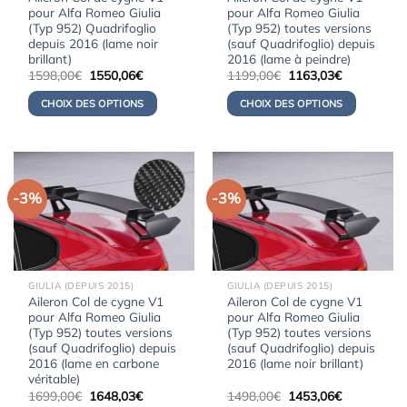
pour Alfa Romeo Giulia
pour Alfa Romeo Giulia
(Typ 952) Quadrifoglio
(Typ 952) toutes versions
depuis 2016 (lame noir
(sauf Quadrifoglio) depuis
brillant)
2016 (lame à peindre)
Le
Le
Le
Le
1598,00
€
1550,06
€
1199,00
€
1163,03
€
prix
prix
prix
prix
initial
actuel
initial
actuel
CHOIX DES OPTIONS
CHOIX DES OPTIONS
était :
est :
était :
est :
1598,00€.
1550,06€.
1199,00€.
1163,03€.
-3%
-3%
GIULIA (DEPUIS 2015)
GIULIA (DEPUIS 2015)
Aileron Col de cygne V1
Aileron Col de cygne V1
pour Alfa Romeo Giulia
pour Alfa Romeo Giulia
(Typ 952) toutes versions
(Typ 952) toutes versions
(sauf Quadrifoglio) depuis
(sauf Quadrifoglio) depuis
2016 (lame en carbone
2016 (lame noir brillant)
véritable)
Le
Le
Le
Le
1699,00
€
1648,03
€
1498,00
€
1453,06
€
prix
prix
prix
prix