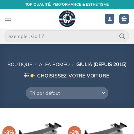
Passer
TOP QUALITÉ, PERFORMANCE & ESTHÉTISME
au
contenu
Recherche
pour :
BOUTIQUE
/
ALFA ROMEO
/
GIULIA (DEPUIS 2015)
CHOISISSEZ VOTRE VOITURE
-3%
-3%