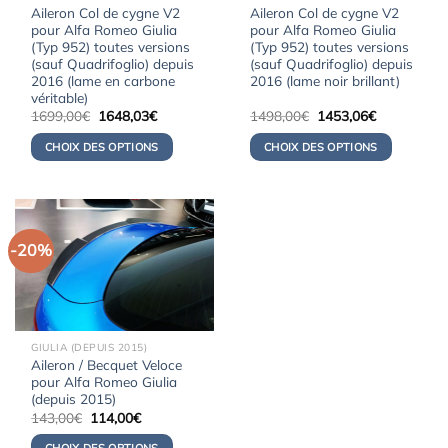
Aileron Col de cygne V2
Aileron Col de cygne V2
pour Alfa Romeo Giulia
pour Alfa Romeo Giulia
(Typ 952) toutes versions
(Typ 952) toutes versions
(sauf Quadrifoglio) depuis
(sauf Quadrifoglio) depuis
2016 (lame en carbone
2016 (lame noir brillant)
véritable)
Le
Le
Le
Le
1699,00
€
1648,03
€
1498,00
€
1453,06
€
prix
prix
prix
prix
initial
actuel
initial
actuel
CHOIX DES OPTIONS
CHOIX DES OPTIONS
était :
est :
était :
est :
1699,00€.
1648,03€.
1498,00€.
1453,06€.
-20%
GIULIA (DEPUIS 2015)
Aileron / Becquet Veloce
pour Alfa Romeo Giulia
(depuis 2015)
Le
Le
143,00
€
114,00
€
prix
prix
initial
actuel