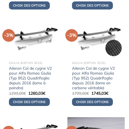
initial
actuel
initial
actuel
CHOIX DES OPTIONS
CHOIX DES OPTIONS
était :
est :
était :
est :
1699,00€.
1648,03€.
1498,00€.
1453,06€.
-3%
-3%
GIULIA (DEPUIS 2015)
GIULIA (DEPUIS 2015)
Aileron Col de cygne V2
Aileron Col de cygne V2
pour Alfa Romeo Giulia
pour Alfa Romeo Giulia
(Typ 952) Quadrifoglio
(Typ 952) Quadrifoglio
depuis 2016 (lame à
depuis 2016 (lame en
peindre)
carbone véritable)
Le
Le
Le
Le
1299,00
€
1260,03
€
1799,00
€
1745,03
€
prix
prix
prix
prix
initial
actuel
initial
actuel
CHOIX DES OPTIONS
CHOIX DES OPTIONS
était :
est :
était :
est :
1299,00€.
1260,03€.
1799,00€.
1745,03€.