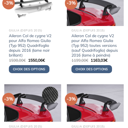
-3%
-3%
GIULIA (DEPUIS 2015)
GIULIA (DEPUIS 2015)
Aileron Col de cygne V2
Aileron Col de cygne V2
pour Alfa Romeo Giulia
pour Alfa Romeo Giulia
(Typ 952) Quadrifoglio
(Typ 952) toutes versions
depuis 2016 (lame noir
(sauf Quadrifoglio) depuis
brillant)
2016 (lame à peindre)
Le
Le
Le
Le
1598,00
€
1550,06
€
1199,00
€
1163,03
€
prix
prix
prix
prix
initial
actuel
initial
actuel
CHOIX DES OPTIONS
CHOIX DES OPTIONS
était :
est :
était :
est :
1598,00€.
1550,06€.
1199,00€.
1163,03€.
-3%
-3%
GIULIA (DEPUIS 2015)
GIULIA (DEPUIS 2015)