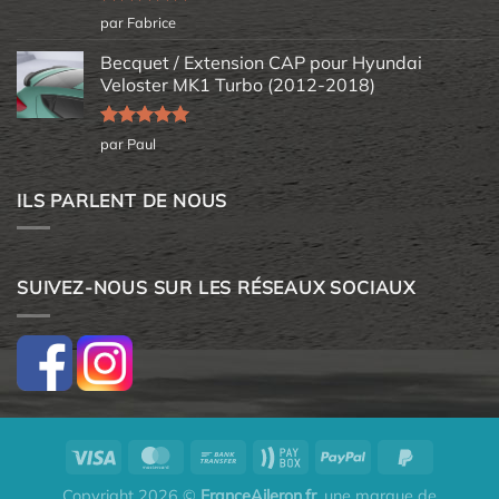
Note
5
sur
par Fabrice
5
Becquet / Extension CAP pour Hyundai
Veloster MK1 Turbo (2012-2018)
Note
5
sur
par Paul
5
ILS PARLENT DE NOUS
SUIVEZ-NOUS SUR LES RÉSEAUX SOCIAUX
Copyright 2026 ©
FranceAileron.fr
, une marque de