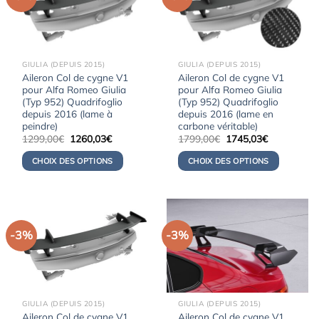
GIULIA (DEPUIS 2015)
GIULIA (DEPUIS 2015)
Aileron Col de cygne V1
Aileron Col de cygne V1
pour Alfa Romeo Giulia
pour Alfa Romeo Giulia
(Typ 952) Quadrifoglio
(Typ 952) Quadrifoglio
depuis 2016 (lame à
depuis 2016 (lame en
peindre)
carbone véritable)
Le
Le
Le
Le
1299,00
€
1260,03
€
1799,00
€
1745,03
€
prix
prix
prix
prix
initial
actuel
initial
actuel
CHOIX DES OPTIONS
CHOIX DES OPTIONS
était :
est :
était :
est :
1299,00€.
1260,03€.
1799,00€.
1745,03€.
-3%
-3%
GIULIA (DEPUIS 2015)
GIULIA (DEPUIS 2015)
Aileron Col de cygne V1
Aileron Col de cygne V1