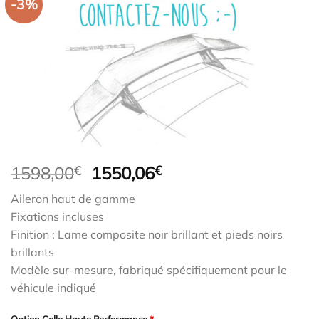
-3%
Le
Le
1598,00
€
1550,06
€
prix
prix
Aileron haut de gamme
initial
actuel
Fixations incluses
était :
est :
Finition : Lame composite noir brillant et pieds noirs
1598,00€.
1550,06€.
brillants
Modèle sur-mesure, fabriqué spécifiquement pour le
véhicule indiqué