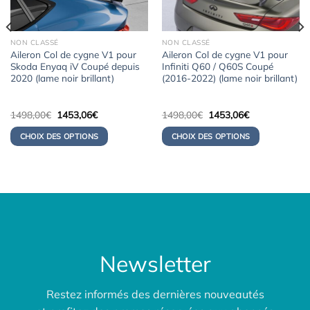
NON CLASSÉ
NON CLASSÉ
Aileron Col de cygne V1 pour
Aileron Col de cygne V1 pour
Skoda Enyaq iV Coupé depuis
Infiniti Q60 / Q60S Coupé
2020 (lame noir brillant)
(2016-2022) (lame noir brillant)
Le
Le
Le
Le
1498,00
€
1453,06
€
1498,00
€
1453,06
€
prix
prix
prix
prix
initial
actuel
initial
actuel
CHOIX DES OPTIONS
CHOIX DES OPTIONS
était :
est :
était :
est :
1498,00€.
1453,06€.
1498,00€.
1453,06€.
Newsletter
Restez informés des dernières nouveautés