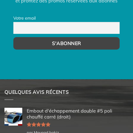
et profitez des promos réservées aux abonnés
Votre email
QUELQUES AVIS RÉCENTS
Embout d'échappement double #5 poli
chauffé carré (droit)
Note
5
sur
par Mouaad bakiz