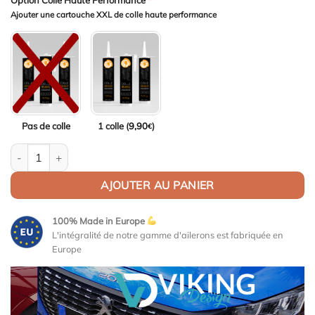
Option Colle Haute Performance
*
Ajouter une cartouche XXL de colle haute performance
Pas de colle
1 colle (
9,90
)
€
quantité de Aileron Col de cygne V1 pour BMW Série 6 F13 Coupé
AJOUTER AU PANIER
100% Made in Europe
L'intégralité de notre gamme d'ailerons est fabriquée en
Europe