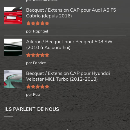
5
Becquet / Extension CAP pour Audi A5 F5
Cabrio (depuis 2016)
Note
5
sur
par Raphaël
5
Aileron / Becquet pour Peugeot 508 SW
(2010 à Aujourd'hui)
Note
5
sur
par Fabrice
5
Becquet / Extension CAP pour Hyundai
Veloster MK1 Turbo (2012-2018)
Note
5
sur
par Paul
5
ILS PARLENT DE NOUS