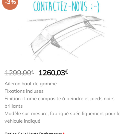
-3%
Le
Le
1299,00
€
1260,03
€
prix
prix
Aileron haut de gamme
initial
actuel
Fixations incluses
était :
est :
Finition : Lame composite à peindre et pieds noirs
1299,00€.
1260,03€.
brillants
Modèle sur-mesure, fabriqué spécifiquement pour le
véhicule indiqué