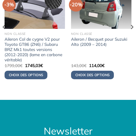
-3%
-20%
NON CLASSÉ
NON CLASSÉ
Aileron Col de cygne V2 pour
Aileron / Becquet pour Suzuki
Toyota GT86 (ZN6) / Subaru
Alto (2009 – 2014)
BRZ Mk1 toutes versions
(2012-2020) (lame en carbone
véritable)
Le
Le
Le
Le
1799,00
€
1745,03
€
143,00
€
114,00
€
prix
prix
prix
prix
initial
actuel
initial
actuel
CHOIX DES OPTIONS
CHOIX DES OPTIONS
était :
est :
était :
est :
1799,00€.
1745,03€.
143,00€.
114,00€.
Newsletter