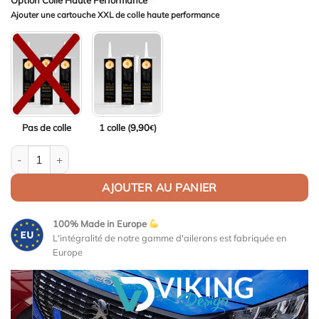
Option Colle Haute Performance
*
Ajouter une cartouche XXL de colle haute performance
Pas de colle
1 colle (
9,90
)
€
quantité de Aileron Col de cygne V1 pour BMW Série 6 F13 Coup
AJOUTER AU PANIER
100% Made in Europe
L'intégralité de notre gamme d'ailerons est fabriquée en
Europe