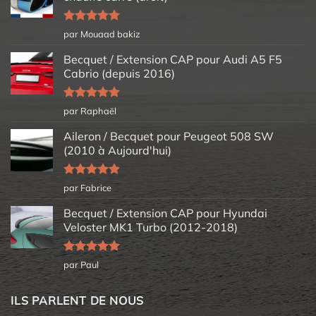
Note
5
sur
par Mouaad bakiz
5
Becquet / Extension CAP pour Audi A5 F5
Cabrio (depuis 2016)
Note
5
sur
par Raphaël
5
Aileron / Becquet pour Peugeot 508 SW
(2010 à Aujourd'hui)
Note
5
sur
par Fabrice
5
Becquet / Extension CAP pour Hyundai
Veloster MK1 Turbo (2012-2018)
Note
5
sur
par Paul
5
ILS PARLENT DE NOUS