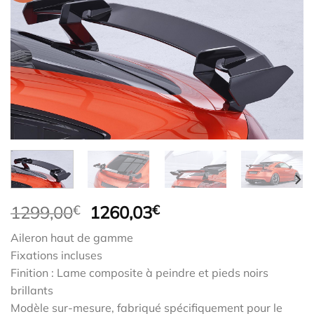
Le
Le
1299,00
€
1260,03
€
prix
prix
Aileron haut de gamme
initial
actuel
Fixations incluses
était :
est :
Finition : Lame composite à peindre et pieds noirs
1299,00€.
1260,03€.
brillants
Modèle sur-mesure, fabriqué spécifiquement pour le