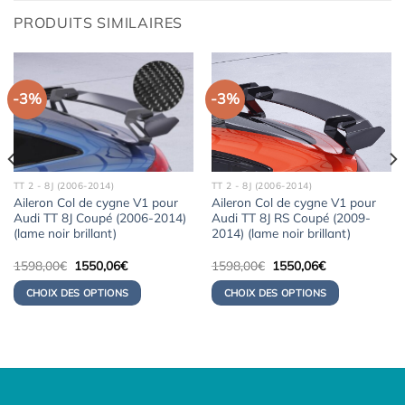
PRODUITS SIMILAIRES
-3%
-3%
TT 2 - 8J (2006-2014)
TT 2 - 8J (2006-2014)
Aileron Col de cygne V1 pour
Aileron Col de cygne V1 pour
Audi TT 8J Coupé (2006-2014)
Audi TT 8J RS Coupé (2009-
(lame noir brillant)
2014) (lame noir brillant)
Le
Le
Le
Le
1598,00
€
1550,06
€
1598,00
€
1550,06
€
prix
prix
prix
prix
initial
actuel
initial
actuel
CHOIX DES OPTIONS
CHOIX DES OPTIONS
était :
est :
était :
est :
1598,00€.
1550,06€.
1598,00€.
1550,06€.