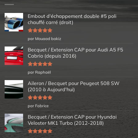
Embout d'échappement double #5 poli
chauffé carré (droit)
Note
5
sur
par Mouaad bakiz
5
Becquet / Extension CAP pour Audi A5 F5
Cabrio (depuis 2016)
Note
5
sur
par Raphaël
5
Aileron / Becquet pour Peugeot 508 SW
(2010 à Aujourd'hui)
Note
5
sur
par Fabrice
5
Becquet / Extension CAP pour Hyundai
Veloster MK1 Turbo (2012-2018)