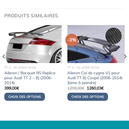
PRODUITS SIMILAIRES
-3%
TT 2 - 8J (2006-2014)
TT 2 - 8J (2006-2014)
Aileron / Becquet RS Replica
Aileron Col de cygne V1 pour
pour Audi TT 2 – 8J (2006-
Audi TT 8J Coupé (2006-2014)
2014)
(lame à peindre)
Le
Le
399,00
€
1299,00
€
1260,03
€
prix
prix
initial
actuel
CHOIX DES OPTIONS
CHOIX DES OPTIONS
était :
est :
1299,00€.
1260,03€.