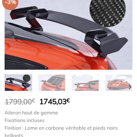
-3%
Le
Le
1799,00
€
1745,03
€
prix
prix
Aileron haut de gamme
initial
actuel
Fixations incluses
était :
est :
Finition : Lame en carbone véritable et pieds noirs
1799,00€.
1745,03€.
brillants