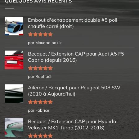
QUELQUES AVIS RÉCENTS
Embout d'échappement double #5 poli
chauffé carré (droit)
Note
5
sur
par Mouaad bakiz
5
Becquet / Extension CAP pour Audi A5 F5
Cabrio (depuis 2016)
Note
5
sur
par Raphaël
5
Aileron / Becquet pour Peugeot 508 SW
(2010 à Aujourd'hui)
Note
5
sur
par Fabrice
5
Becquet / Extension CAP pour Hyundai
Veloster MK1 Turbo (2012-2018)