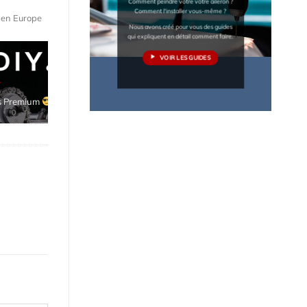
Comment peindre votre votre aileron ?
Comment l'installer vous-même ?
e en Europe
Nous avons créé pour vous des guides
qui expliquent en détail comment faire.
VOIR LES GUIDES