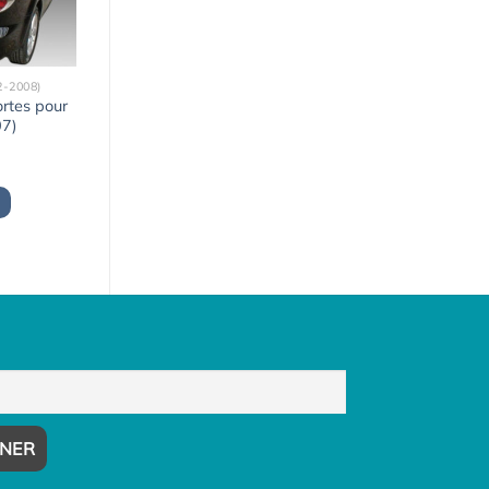
2-2008)
ortes pour
07)
x
uel
:
9,00€.