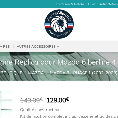
Livraison & Retour
CGV
Rétractation
AIRES
AUTRES ACCESSOIRES
igine Replica pour Mazda 6 berline 4
BOUTIQUE
/
MAZDA
/
MAZDA 6 - PHASE 1 (2002-2008)
Le
Le
149,00
€
129,00
€
prix
prix
Qualité constructeur.
initial
actuel
Kit de fixation complet inclus (visserie et guides d