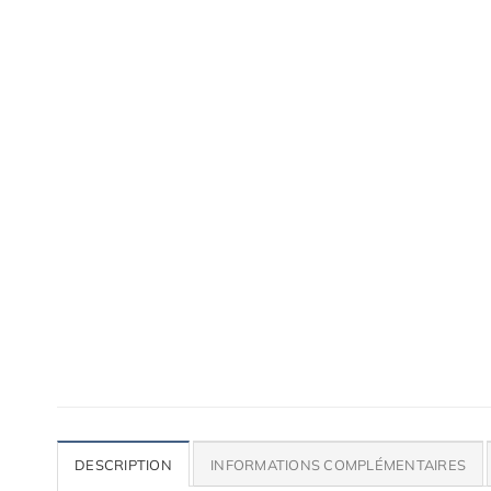
Accessoires de qualité pour ta voiture
Lames, bas de caisse, paupières, etc.
DESCRIPTION
INFORMATIONS COMPLÉMENTAIRES