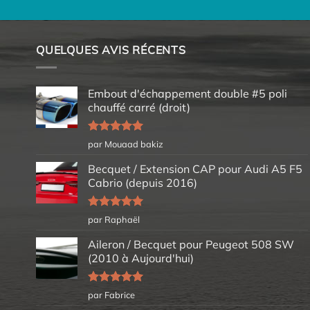
QUELQUES AVIS RÉCENTS
Embout d'échappement double #5 poli
chauffé carré (droit)
Note
5
sur
par Mouaad bakiz
5
Becquet / Extension CAP pour Audi A5 F5
Cabrio (depuis 2016)
Note
5
sur
par Raphaël
5
Aileron / Becquet pour Peugeot 508 SW
(2010 à Aujourd'hui)
Note
5
sur
par Fabrice
5