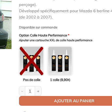
était :
est :
perçage).
149,00€.
129,00€.
Développé spécifiquement pour Mazda 6 berline 
(de 2002 à 2007).
Disponible sur commande
Option Colle Haute Performance
*
Ajouter une cartouche XXL de colle haute performance
Pas de colle
1 colle (
9,90
)
€
quantité de Aileron / Becquet Origine Replica pour Maz
AJOUTER AU PANIER