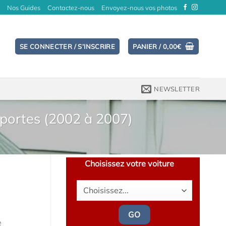
Nos Guides
Contactez-nous
Envoyez-nous vos photos
SE CONNECTER / S’INSCRIRE
PANIER /
0,00
€
NEWSLETTER
 portes (2002 à 2007)
Choisissez votre voiture
GO
e