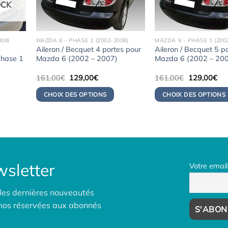
OCK
008)
MAZDA 6 - PHASE 1 (2002-2008)
MAZDA 6 - PHASE 1 (200
e
Aileron / Becquet 4 portes pour
Aileron / Becquet 5 p
phase 1
Mazda 6 (2002 – 2007)
Mazda 6 (2002 – 20
Le
Le
Le
Le
161,00
€
129,00
€
161,00
€
129,00
€
prix
prix
prix
pri
initial
actuel
initial
act
CHOIX DES OPTIONS
CHOIX DES OPTIONS
était :
est :
était :
est 
.
161,00€.
129,00€.
161,00€.
12
sletter
Votre email
des dernières nouveautés
omos réservées aux abonnés