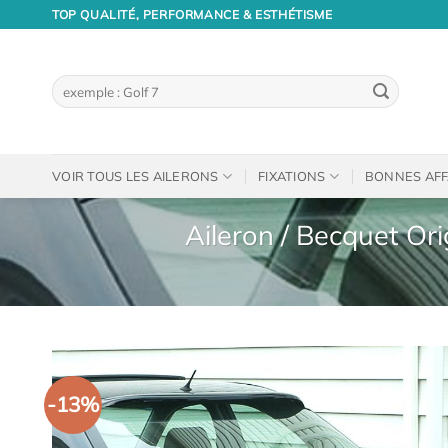
Passer
TOP QUALITÉ, PERFORMANCE & ESTHÉTISME
au
contenu
Recherche
pour :
VOIR TOUS LES AILERONS
FIXATIONS
BONNES AFF
Aileron / Becquet Or
-13%