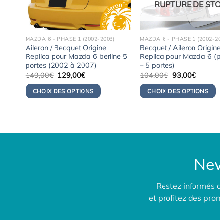
RUPTURE DE ST
MAZDA 6 - PHASE 1 (2002-2008)
MAZDA 6 - PHASE 1 (2002-2
Aileron / Becquet Origine
Becquet / Aileron Origin
Replica pour Mazda 6 berline 5
Replica pour Mazda 6 (
portes (2002 à 2007)
– 5 portes)
Le
Le
Le
Le
149,00
€
129,00
€
104,00
€
93,00
€
prix
prix
prix
prix
initial
actuel
initial
actuel
CHOIX DES OPTIONS
CHOIX DES OPTIONS
était :
est :
était :
est :
149,00€.
129,00€.
104,00€.
93,00€
New
Restez informés 
et profitez des pr