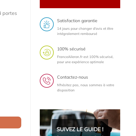
4 portes
Satisfaction garantie
14 jours pour changer d'avis et être
intégralement remboursé
100% sécurisé
FranceAileron.fr est 100% sécurisé,
pour une expérience optimale
Contactez-nous
N'hésitez pas, nous sommes à votre
disposition
da 6 berline 4 portes (2002 à 2007)
SUIVEZ LE GUIDE !