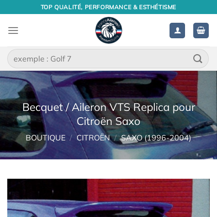
Passer
TOP QUALITÉ, PERFORMANCE & ESTHÉTISME
au
contenu
Recherche
pour :
Becquet / Aileron VTS Replica pour
Citroën Saxo
BOUTIQUE
/
CITROËN
/
SAXO (1996-2004)