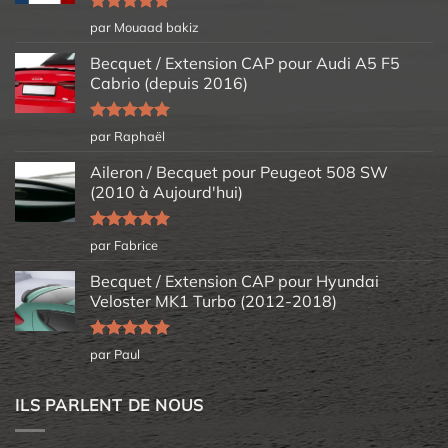
Note
5
sur
par Mouaad bakiz
5
Becquet / Extension CAP pour Audi A5 F5
Cabrio (depuis 2016)
Note
5
sur
par Raphaël
5
Aileron / Becquet pour Peugeot 508 SW
(2010 à Aujourd'hui)
Note
5
sur
par Fabrice
5
Becquet / Extension CAP pour Hyundai
Veloster MK1 Turbo (2012-2018)
Note
5
sur
par Paul
5
ILS PARLENT DE NOUS