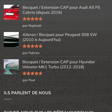
5
Becquet / Extension CAP pour Audi A5 F5
Cabrio (depuis 2016)
Note
5
sur
par Raphaël
5
Aileron / Becquet pour Peugeot 508 SW
(2010 à Aujourd'hui)
Note
5
sur
par Fabrice
5
Becquet / Extension CAP pour Hyundai
Veloster MK1 Turbo (2012-2018)
Note
5
sur
par Paul
5
ILS PARLENT DE NOUS