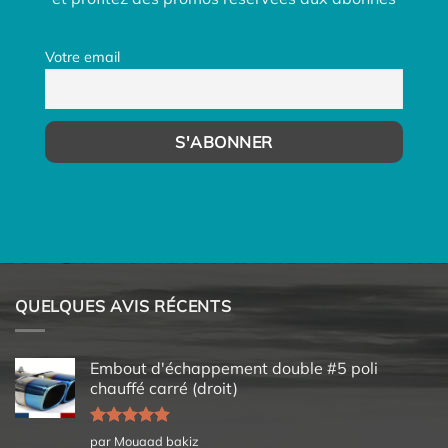
Votre email
QUELQUES AVIS RÉCENTS
Embout d'échappement double #5 poli
chauffé carré (droit)
Note
5
sur
par Mouaad bakiz