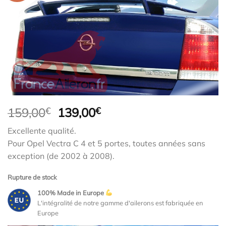
Le
Le
159,00
€
139,00
€
prix
prix
Excellente qualité.
initial
actuel
Pour Opel Vectra C 4 et 5 portes, toutes années sans
était :
est :
exception (de 2002 à 2008).
159,00€.
139,00€.
Rupture de stock
100% Made in Europe
L'intégralité de notre gamme d'ailerons est fabriquée en
Europe