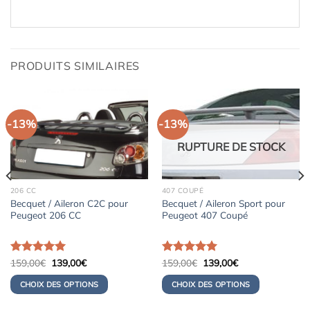
PRODUITS SIMILAIRES
-13%
-13%
RUPTURE DE STOCK
206 CC
407 COUPÉ
Becquet / Aileron C2C pour
Becquet / Aileron Sport pour
Peugeot 206 CC
Peugeot 407 Coupé
Le
Le
Le
Le
Note
159,00
5.00
€
139,00
€
Note
159,00
5.00
€
139,00
€
prix
prix
prix
prix
sur 5
sur 5
initial
actuel
initial
actuel
CHOIX DES OPTIONS
CHOIX DES OPTIONS
était :
est :
était :
est :
159,00€.
139,00€.
159,00€.
139,00€.