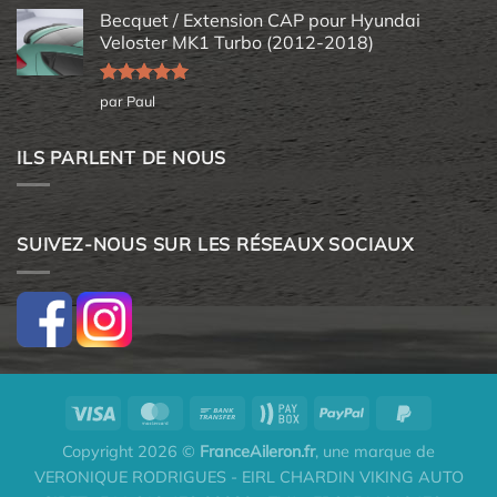
Becquet / Extension CAP pour Hyundai
Veloster MK1 Turbo (2012-2018)
Note
5
sur
par Paul
5
ILS PARLENT DE NOUS
SUIVEZ-NOUS SUR LES RÉSEAUX SOCIAUX
Copyright 2026 ©
FranceAileron.fr
, une marque de
VERONIQUE RODRIGUES - EIRL CHARDIN VIKING AUTO