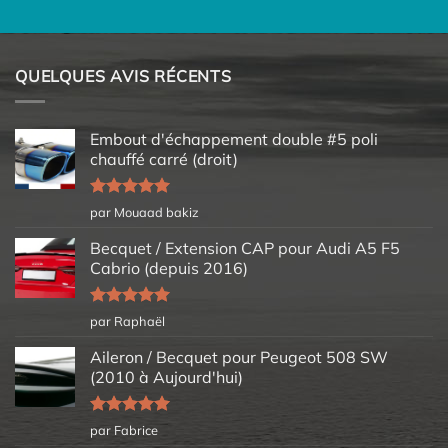
QUELQUES AVIS RÉCENTS
Embout d'échappement double #5 poli
chauffé carré (droit)
Note
5
sur
par Mouaad bakiz
5
Becquet / Extension CAP pour Audi A5 F5
Cabrio (depuis 2016)
Note
5
sur
par Raphaël
5
Aileron / Becquet pour Peugeot 508 SW
(2010 à Aujourd'hui)
Note
5
sur
par Fabrice
5