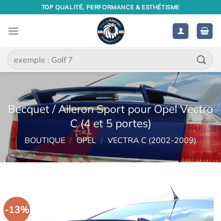
Passer
TOP QUALITÉ, PERFORMANCE & ESTHÉTISME
au
contenu
Recherche
pour :
Becquet / Aileron Sport pour Opel Vectra
C (4 et 5 portes)
BOUTIQUE
/
OPEL
/
VECTRA C (2002-2009)
-13%