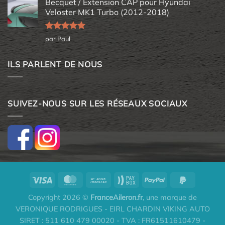
Becquet / Extension CAP pour Hyundai
Veloster MK1 Turbo (2012-2018)
Note
5
sur
par Paul
5
ILS PARLENT DE NOUS
SUIVEZ-NOUS SUR LES RÉSEAUX SOCIAUX
Copyright 2026 ©
FranceAileron.fr
, une marque de
VERONIQUE RODRIGUES - EIRL CHARDIN VIKING AUTO
SIRET : 511 610 479 00020 - TVA : FR61511610479 -