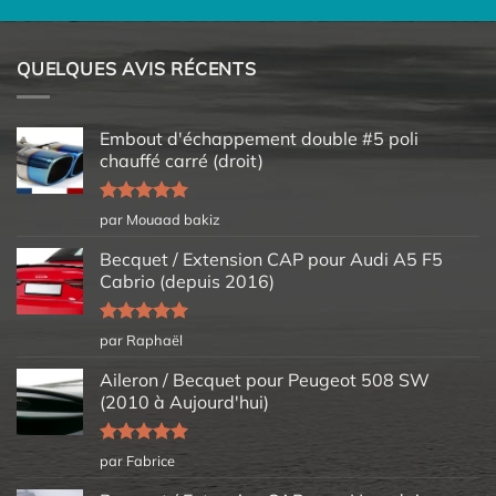
QUELQUES AVIS RÉCENTS
Embout d'échappement double #5 poli
chauffé carré (droit)
Note
5
sur
par Mouaad bakiz
5
Becquet / Extension CAP pour Audi A5 F5
Cabrio (depuis 2016)
Note
5
sur
par Raphaël
5
Aileron / Becquet pour Peugeot 508 SW
(2010 à Aujourd'hui)
Note
5
sur
par Fabrice
5