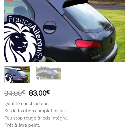
Le
Le
94,00
€
83,00
€
prix
prix
Qualité constructeur.
initial
actuel
Kit de fixation complet inclus.
était :
est :
Feu stop rouge à leds intégré.
94,00€.
83,00€.
Prêt à être peint.