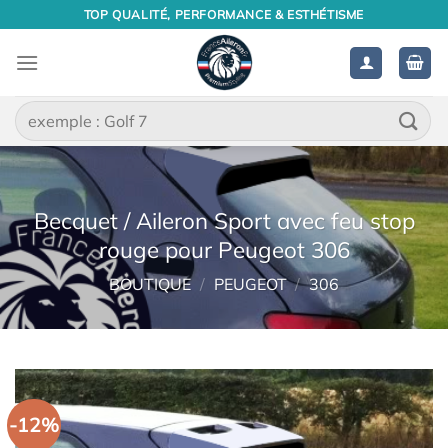
Passer
TOP QUALITÉ, PERFORMANCE & ESTHÉTISME
au
contenu
Recherche
pour :
Becquet / Aileron Sport avec feu stop
rouge pour Peugeot 306
BOUTIQUE
/
PEUGEOT
/
306
-12%