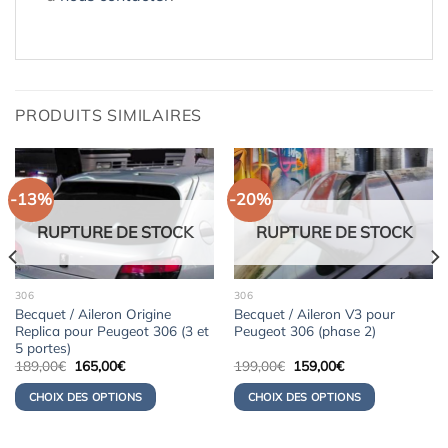
PRODUITS SIMILAIRES
-13%
-20%
RUPTURE DE STOCK
RUPTURE DE STOCK
306
306
Becquet / Aileron Origine
Becquet / Aileron V3 pour
Replica pour Peugeot 306 (3 et
Peugeot 306 (phase 2)
5 portes)
Le
Le
Le
Le
189,00
€
165,00
€
199,00
€
159,00
€
prix
prix
prix
prix
initial
actuel
initial
actuel
CHOIX DES OPTIONS
CHOIX DES OPTIONS
était :
est :
était :
est :
189,00€.
165,00€.
199,00€.
159,00€.