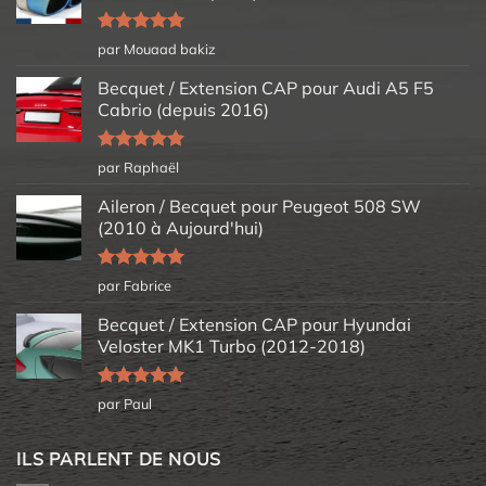
Note
5
sur
par Mouaad bakiz
5
Becquet / Extension CAP pour Audi A5 F5
Cabrio (depuis 2016)
Note
5
sur
par Raphaël
5
Aileron / Becquet pour Peugeot 508 SW
(2010 à Aujourd'hui)
Note
5
sur
par Fabrice
5
Becquet / Extension CAP pour Hyundai
Veloster MK1 Turbo (2012-2018)
Note
5
sur
par Paul
5
ILS PARLENT DE NOUS