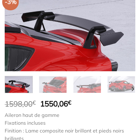
-3%
Le
Le
1598,00
€
1550,06
€
prix
prix
Aileron haut de gamme
initial
actuel
Fixations incluses
était :
est :
Finition : Lame composite noir brillant et pieds noirs
1598,00€.
1550,06€.
brillants