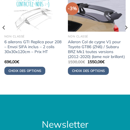
-3%
NON CLASSÉ
NON CLASSÉ
6 ailerons GTI Replica pour 208
Aileron Col de cygne V1 pour
– Envoi SIFA inclus – 2 colis
Toyota GT86 (ZN6) / Subaru
30x30x120cm – Prix HT
BRZ Mk1 toutes versions
(2012-2020) (lame noir brillant)
Le
Le
696,00
€
1598,00
€
1550,06
€
prix
prix
initial
actuel
CHOIX DES OPTIONS
CHOIX DES OPTIONS
était :
est :
1598,00€.
1550,06€.
Newsletter