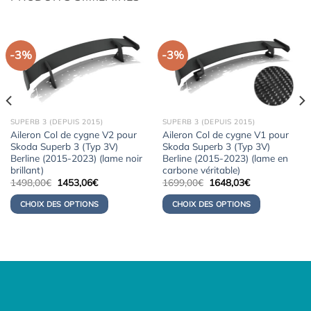
-3%
-3%
SUPERB 3 (DEPUIS 2015)
SUPERB 3 (DEPUIS 2015)
Aileron Col de cygne V2 pour
Aileron Col de cygne V1 pour
Skoda Superb 3 (Typ 3V)
Skoda Superb 3 (Typ 3V)
Berline (2015-2023) (lame noir
Berline (2015-2023) (lame en
brillant)
carbone véritable)
Le
Le
Le
Le
1498,00
€
1453,06
€
1699,00
€
1648,03
€
prix
prix
prix
prix
initial
actuel
initial
actuel
CHOIX DES OPTIONS
CHOIX DES OPTIONS
était :
est :
était :
est :
1498,00€.
1453,06€.
1699,00€.
1648,03€.