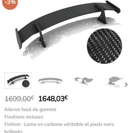
-3%
Le
Le
1699,00
€
1648,03
€
prix
prix
Aileron haut de gamme
initial
actuel
Fixations incluses
était :
est :
Finition : Lame en carbone véritable et pieds noirs
1699,00€.
1648,03€.
brillants