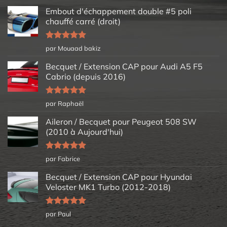
Embout d'échappement double #5 poli
chauffé carré (droit)
Note
5
sur
par Mouaad bakiz
5
Becquet / Extension CAP pour Audi A5 F5
Cabrio (depuis 2016)
Note
5
sur
par Raphaël
5
Aileron / Becquet pour Peugeot 508 SW
(2010 à Aujourd'hui)
Note
5
sur
par Fabrice
5
Becquet / Extension CAP pour Hyundai
Veloster MK1 Turbo (2012-2018)
Note
5
sur
par Paul
5