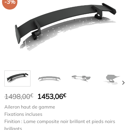
-3%
Le
Le
1498,00
€
1453,06
€
prix
prix
Aileron haut de gamme
initial
actuel
Fixations incluses
était :
est :
Finition : Lame composite noir brillant et pieds noirs
1498,00€.
1453,06€.
brillants