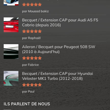
Note
5
sur
par Mouaad bakiz
5
Becquet / Extension CAP pour Audi A5 F5
Cabrio (depuis 2016)
Note
5
sur
par Raphaël
5
Aileron / Becquet pour Peugeot 508 SW
(2010 à Aujourd'hui)
Note
5
sur
par Fabrice
5
Becquet / Extension CAP pour Hyundai
Veloster MK1 Turbo (2012-2018)
Note
5
sur
par Paul
5
ILS PARLENT DE NOUS