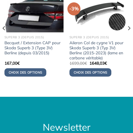
-3%
SUPERB 3 (DEPUIS 2015)
SUPERB 3 (DEPUIS 2015)
Becquet / Extension CAP pour
Aileron Col de cygne V1 pour
Skoda Superb 3 (Type 3V)
Skoda Superb 3 (Typ 3V)
Berline (depuis 03/2015)
Berline (2015-2023) (lame en
carbone véritable)
Le
Le
167,00
€
1699,00
€
1648,03
€
prix
prix
initial
actuel
CHOIX DES OPTIONS
CHOIX DES OPTIONS
était :
est :
1699,00€.
1648,03€.
Newsletter