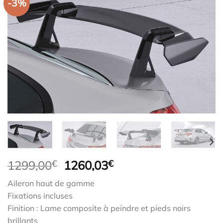
-3%
Le
Le
1299,00
€
1260,03
€
prix
prix
Aileron haut de gamme
initial
actuel
Fixations incluses
était :
est :
Finition : Lame composite à peindre et pieds noirs
1299,00€.
1260,03€.
brillants