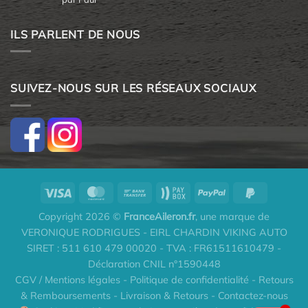
5
ILS PARLENT DE NOUS
SUIVEZ-NOUS SUR LES RÉSEAUX SOCIAUX
Copyright 2026 ©
FranceAileron.fr
, une marque de
VERONIQUE RODRIGUES - EIRL CHARDIN VIKING AUTO
SIRET : 511 610 479 00020 - TVA : FR61511610479 -
Déclaration CNIL n°1590448
CGV / Mentions légales
-
Politique de confidentialité
-
Retours
& Remboursements
-
Livraison & Retours
-
Contactez-nous