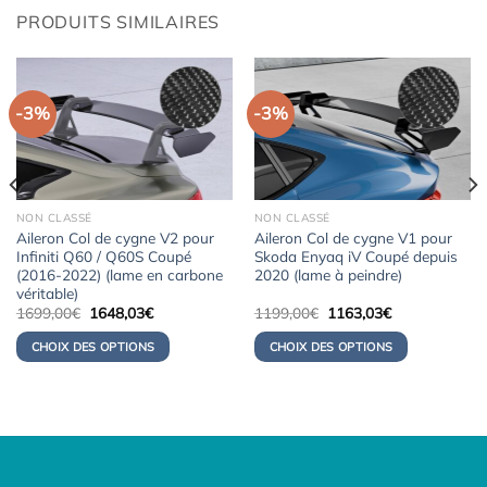
PRODUITS SIMILAIRES
-3%
-3%
NON CLASSÉ
NON CLASSÉ
Aileron Col de cygne V2 pour
Aileron Col de cygne V1 pour
Infiniti Q60 / Q60S Coupé
Skoda Enyaq iV Coupé depuis
(2016-2022) (lame en carbone
2020 (lame à peindre)
véritable)
Le
Le
Le
Le
1699,00
€
1648,03
€
1199,00
€
1163,03
€
prix
prix
prix
prix
initial
actuel
initial
actuel
CHOIX DES OPTIONS
CHOIX DES OPTIONS
était :
est :
était :
est :
1699,00€.
1648,03€.
1199,00€.
1163,03€.