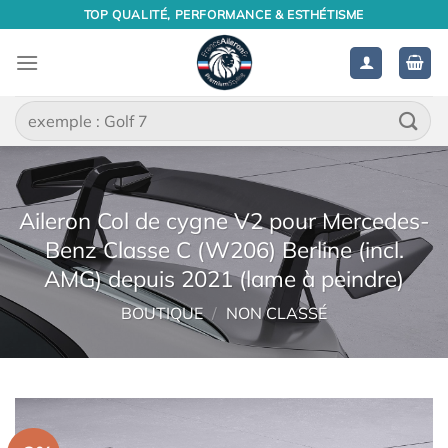
Passer
TOP QUALITÉ, PERFORMANCE & ESTHÉTISME
au
contenu
Recherche
pour :
Aileron Col de cygne V2 pour Mercedes-
Benz Classe C (W206) Berline (incl.
AMG) depuis 2021 (lame à peindre)
BOUTIQUE
/
NON CLASSÉ