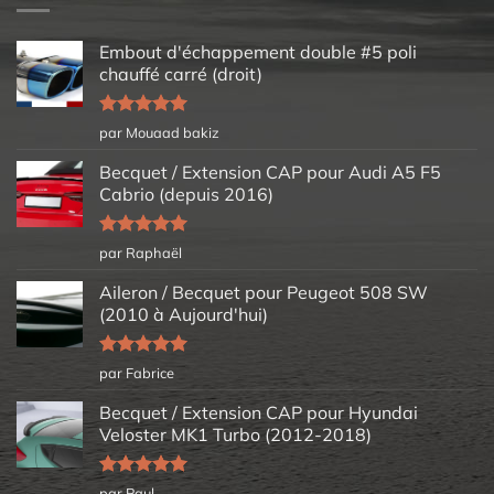
Embout d'échappement double #5 poli
chauffé carré (droit)
Note
5
sur
par Mouaad bakiz
5
Becquet / Extension CAP pour Audi A5 F5
Cabrio (depuis 2016)
Note
5
sur
par Raphaël
5
Aileron / Becquet pour Peugeot 508 SW
(2010 à Aujourd'hui)
Note
5
sur
par Fabrice
5
Becquet / Extension CAP pour Hyundai
Veloster MK1 Turbo (2012-2018)
Note
5
sur
par Paul