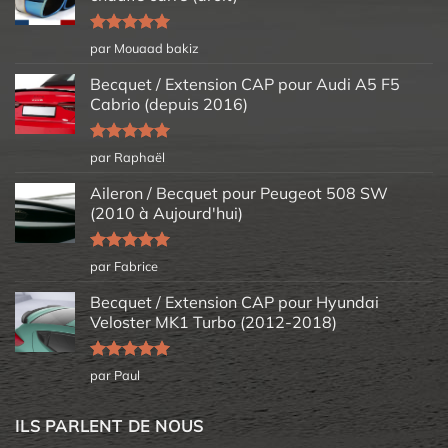
Note
5
sur
par Mouaad bakiz
5
Becquet / Extension CAP pour Audi A5 F5
Cabrio (depuis 2016)
Note
5
sur
par Raphaël
5
Aileron / Becquet pour Peugeot 508 SW
(2010 à Aujourd'hui)
Note
5
sur
par Fabrice
5
Becquet / Extension CAP pour Hyundai
Veloster MK1 Turbo (2012-2018)
Note
5
sur
par Paul
5
ILS PARLENT DE NOUS