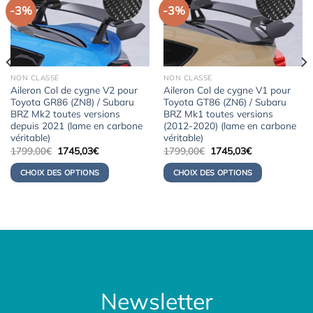
-3%
-3%
NON CLASSÉ
NON CLASSÉ
Aileron Col de cygne V2 pour
Aileron Col de cygne V1 pour
Toyota GR86 (ZN8) / Subaru
Toyota GT86 (ZN6) / Subaru
BRZ Mk2 toutes versions
BRZ Mk1 toutes versions
depuis 2021 (lame en carbone
(2012-2020) (lame en carbone
véritable)
véritable)
Le
Le
Le
Le
1799,00
€
1745,03
€
1799,00
€
1745,03
€
prix
prix
prix
prix
initial
actuel
initial
actuel
CHOIX DES OPTIONS
CHOIX DES OPTIONS
était :
est :
était :
est :
1799,00€.
1745,03€.
1799,00€.
1745,03€.
Newsletter