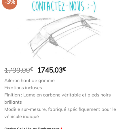
-3%
Le
Le
1799,00
€
1745,03
€
prix
prix
Aileron haut de gamme
initial
actuel
Fixations incluses
était :
est :
Finition : Lame en carbone véritable et pieds noirs
1799,00€.
1745,03€.
brillants
Modèle sur-mesure, fabriqué spécifiquement pour le
véhicule indiqué