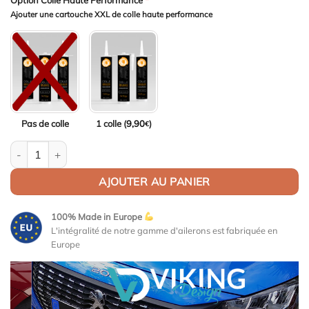
Option Colle Haute Performance
*
Ajouter une cartouche XXL de colle haute performance
Pas de colle
1 colle (
9,90
)
€
quantité de Aileron Col de cygne V2 pour BMW Série 6 F13 Coup
AJOUTER AU PANIER
100% Made in Europe
L'intégralité de notre gamme d'ailerons est fabriquée en
Europe