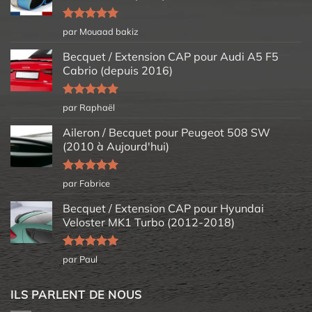
Note
5
sur
par Mouaad bakiz
5
Becquet / Extension CAP pour Audi A5 F5
Cabrio (depuis 2016)
Note
5
sur
par Raphaël
5
Aileron / Becquet pour Peugeot 508 SW
(2010 à Aujourd'hui)
Note
5
sur
par Fabrice
5
Becquet / Extension CAP pour Hyundai
Veloster MK1 Turbo (2012-2018)
Note
5
sur
par Paul
5
ILS PARLENT DE NOUS