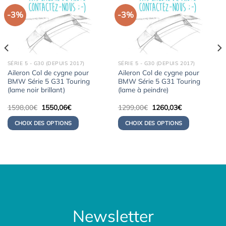
-3%
-3%
SÉRIE 5 - G30 (DEPUIS 2017)
SÉRIE 5 - G30 (DEPUIS 2017)
Aileron Col de cygne pour
Aileron Col de cygne pour
BMW Série 5 G31 Touring
BMW Série 5 G31 Touring
(lame noir brillant)
(lame à peindre)
Le
Le
Le
Le
1598,00
€
1550,06
€
1299,00
€
1260,03
€
prix
prix
prix
prix
initial
actuel
initial
actuel
CHOIX DES OPTIONS
CHOIX DES OPTIONS
était :
est :
était :
est :
1598,00€.
1550,06€.
1299,00€.
1260,03€.
Newsletter