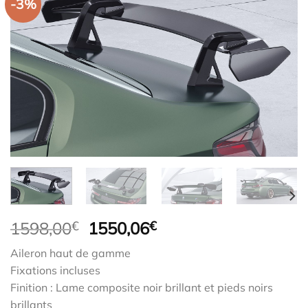
-3%
Le
Le
1598,00
€
1550,06
€
prix
prix
Aileron haut de gamme
initial
actuel
Fixations incluses
était :
est :
Finition : Lame composite noir brillant et pieds noirs
1598,00€.
1550,06€.
brillants