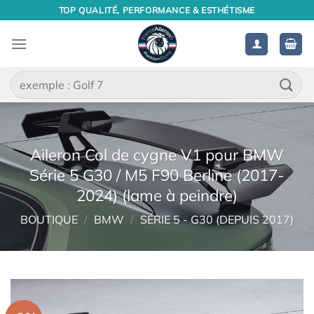
Passer
TOP QUALITÉ, PERFORMANCE & ESTHÉTISME
au
contenu
Recherche
pour :
Aileron Col de cygne V1 pour BMW
Série 5 G30 / M5 F90 Berline (2017-
2024) (lame à peindre)
BOUTIQUE
/
BMW
/
SÉRIE 5 - G30 (DEPUIS 2017)