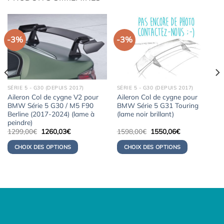
-3%
-3%
SÉRIE 5 - G30 (DEPUIS 2017)
SÉRIE 5 - G30 (DEPUIS 2017)
Aileron Col de cygne V2 pour
Aileron Col de cygne pour
BMW Série 5 G30 / M5 F90
BMW Série 5 G31 Touring
Berline (2017-2024) (lame à
(lame noir brillant)
peindre)
Le
Le
Le
Le
1299,00
€
1260,03
€
1598,00
€
1550,06
€
prix
prix
prix
prix
initial
actuel
initial
actuel
CHOIX DES OPTIONS
CHOIX DES OPTIONS
était :
est :
était :
est :
1299,00€.
1260,03€.
1598,00€.
1550,06€.