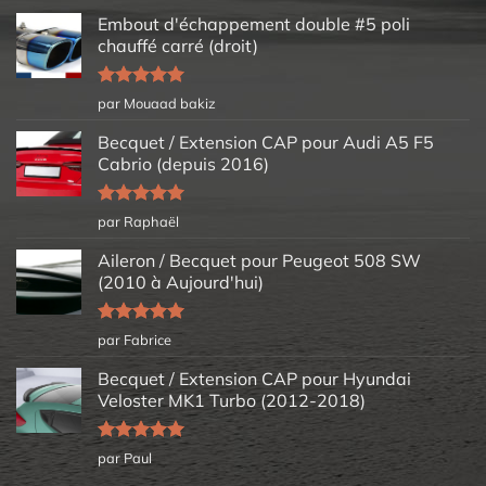
Embout d'échappement double #5 poli
chauffé carré (droit)
Note
5
sur
par Mouaad bakiz
5
Becquet / Extension CAP pour Audi A5 F5
Cabrio (depuis 2016)
Note
5
sur
par Raphaël
5
Aileron / Becquet pour Peugeot 508 SW
(2010 à Aujourd'hui)
Note
5
sur
par Fabrice
5
Becquet / Extension CAP pour Hyundai
Veloster MK1 Turbo (2012-2018)
Note
5
sur
par Paul
5