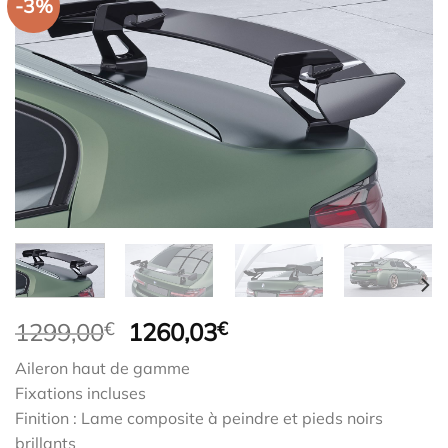
-3%
Le
Le
1299,00
€
1260,03
€
prix
prix
Aileron haut de gamme
initial
actuel
Fixations incluses
était :
est :
Finition : Lame composite à peindre et pieds noirs
1299,00€.
1260,03€.
brillants