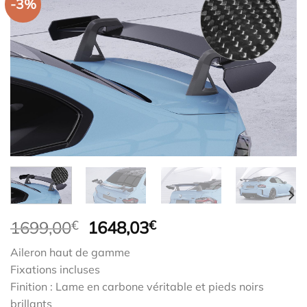
-3%
Le
Le
1699,00
€
1648,03
€
prix
prix
Aileron haut de gamme
initial
actuel
Fixations incluses
était :
est :
Finition : Lame en carbone véritable et pieds noirs
1699,00€.
1648,03€.
brillants