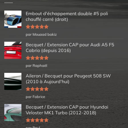
Embout d'échappement double #5 poli
chauffé carré (droit)
Note
5
sur
par Mouaad bakiz
5
Becquet / Extension CAP pour Audi A5 F5
Cabrio (depuis 2016)
Note
5
sur
par Raphaël
5
Aileron / Becquet pour Peugeot 508 SW
(2010 à Aujourd'hui)
Note
5
sur
par Fabrice
5
Becquet / Extension CAP pour Hyundai
Veloster MK1 Turbo (2012-2018)
Note
5
sur
par Paul