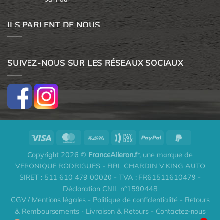
5
ILS PARLENT DE NOUS
SUIVEZ-NOUS SUR LES RÉSEAUX SOCIAUX
Copyright 2026 ©
FranceAileron.fr
, une marque de
VERONIQUE RODRIGUES - EIRL CHARDIN VIKING AUTO
SIRET : 511 610 479 00020 - TVA : FR61511610479 -
Déclaration CNIL n°1590448
CGV / Mentions légales
-
Politique de confidentialité
-
Retours
& Remboursements
-
Livraison & Retours
-
Contactez-nous