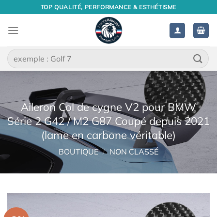
Passer
TOP QUALITÉ, PERFORMANCE & ESTHÉTISME
au
contenu
Recherche
pour :
Aileron Col de cygne V2 pour BMW
Série 2 G42 / M2 G87 Coupé depuis 2021
(lame en carbone véritable)
BOUTIQUE
/
NON CLASSÉ