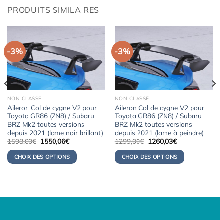
PRODUITS SIMILAIRES
-3%
-3%
NON CLASSÉ
NON CLASSÉ
Aileron Col de cygne V2 pour
Aileron Col de cygne V2 pour
Toyota GR86 (ZN8) / Subaru
Toyota GR86 (ZN8) / Subaru
BRZ Mk2 toutes versions
BRZ Mk2 toutes versions
depuis 2021 (lame noir brillant)
depuis 2021 (lame à peindre)
Le
Le
Le
Le
1598,00
€
1550,06
€
1299,00
€
1260,03
€
prix
prix
prix
prix
initial
actuel
initial
actuel
CHOIX DES OPTIONS
CHOIX DES OPTIONS
était :
est :
était :
est :
1598,00€.
1550,06€.
1299,00€.
1260,03€.