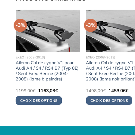
-3%
-3%
EXEO (2008-2013)
EXEO (2008-2013)
ur
Aileron Col de cygne V1 pour
Aileron Col de cygne V1
 8E)
Audi A4 / S4 / RS4 B7 (Typ 8E)
Audi A4 / S4 / RS4 B7 (
/ Seat Exeo Berline (2004-
/ Seat Exeo Berline (200
2008) (lame à peindre)
2008) (lame noir brillant
Le
Le
Le
Le
1199,00
€
1163,03
€
1498,00
€
1453,06
€
prix
prix
prix
pri
initial
actuel
initial
act
CHOIX DES OPTIONS
CHOIX DES OPTIONS
était :
est :
était :
est 
03€.
1199,00€.
1163,03€.
1498,00€.
145