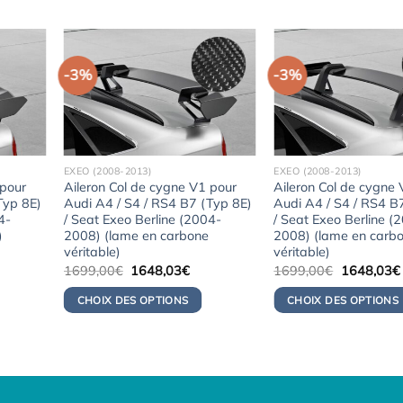
-3%
-3%
EXEO (2008-2013)
EXEO (2008-2013)
 pour
Aileron Col de cygne V1 pour
Aileron Col de cygne
Typ 8E)
Audi A4 / S4 / RS4 B7 (Typ 8E)
Audi A4 / S4 / RS4 B
4-
/ Seat Exeo Berline (2004-
/ Seat Exeo Berline (
)
2008) (lame en carbone
2008) (lame en carb
véritable)
véritable)
Le
Le
Le
1699,00
€
1648,03
€
1699,00
€
1648,03
€
x
prix
prix
prix
uel
initial
actuel
initial
CHOIX DES OPTIONS
CHOIX DES OPTIONS
:
était :
est :
était :
3,06€.
1699,00€.
1648,03€.
1699,00€.