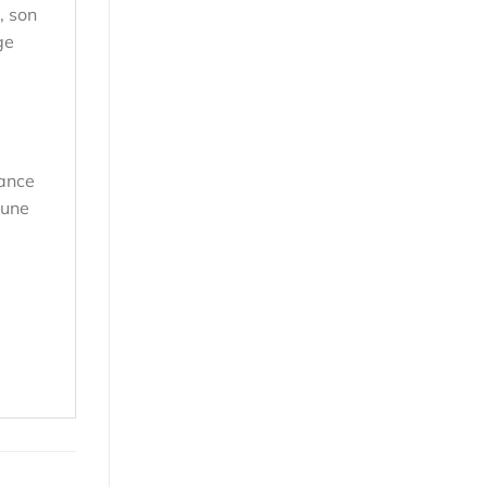
, son
ge
tance
 une