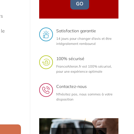
GO
rs
 le
Satisfaction garantie
14 jours pour changer d'avis et être
intégralement remboursé
100% sécurisé
FranceAileron.fr est 100% sécurisé,
pour une expérience optimale
Contactez-nous
N'hésitez pas, nous sommes à votre
disposition
 RS4 B7 (Typ 8E) / Seat Exeo Berline (2004-2008) (lame noir brillan