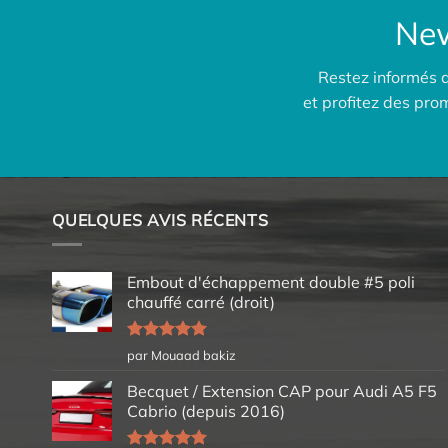
New
Restez informés 
et profitez des pr
QUELQUES AVIS RÉCENTS
Embout d'échappement double #5 poli
chauffé carré (droit)
Note
5
sur
par Mouaad bakiz
5
Becquet / Extension CAP pour Audi A5 F5
Cabrio (depuis 2016)