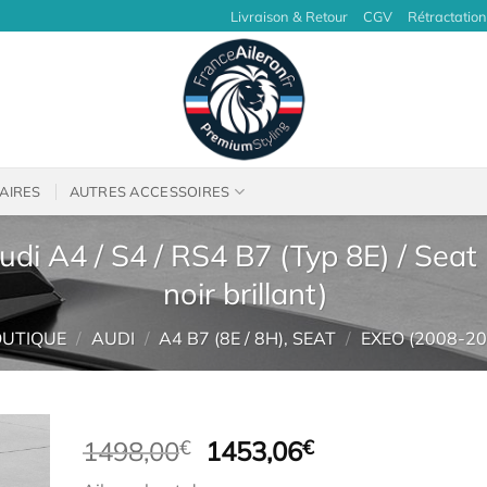
Livraison & Retour
CGV
Rétractation
AIRES
AUTRES ACCESSOIRES
udi A4 / S4 / RS4 B7 (Typ 8E) / Sea
noir brillant)
UTIQUE
/
AUDI
/
A4 B7 (8E / 8H), SEAT
/
EXEO (2008-20
Le
Le
1498,00
€
1453,06
€
prix
prix