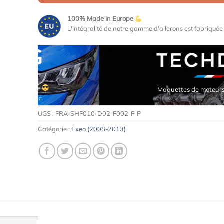
100% Made in Europe
L'intégralité de notre gamme d'ailerons est fabriqué
Maquettes de moteurs Premium
UGS :
FRA-SHF010-D02-F002-F-P
Catégorie :
Exeo (2008-2013)