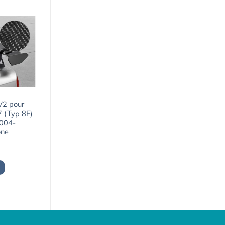
 V2 pour
7 (Typ 8E)
2004-
one
Le
prix
actuel
est :
1648,03€.