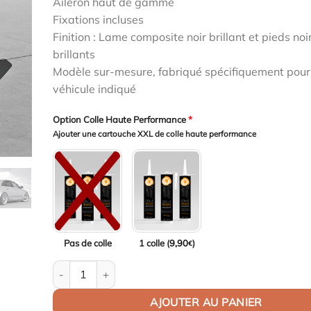
Aileron haut de gamme
initial
actuel
Fixations incluses
était :
est :
Finition : Lame composite noir brillant et pieds noi
1498,00€.
1453,06€.
brillants
Modèle sur-mesure, fabriqué spécifiquement pour
véhicule indiqué
Option Colle Haute Performance
*
Ajouter une cartouche XXL de colle haute performance
Pas de colle
1 colle (
9,90
)
€
quantité de Aileron Col de cygne V2 pour Audi A4 / S4 /
AJOUTER AU PANIER