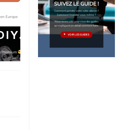
SUIVEZ LE GUIDE !
Comment peindre votre votre aileron ?
Comment l'installer vous-même ?
e en Europe
Nous avons créé pour vous des guides
qui expliquent en détail comment faire.
VOIR LES GUIDES