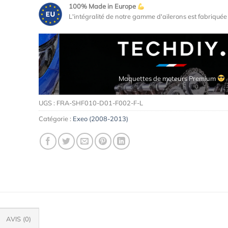
100% Made in Europe
L'intégralité de notre gamme d'ailerons est fabriqué
Accessoires de qualité pour automobiles
Lames, bas de caisse, diffuseurs, etc.
UGS :
FRA-SHF010-D01-F002-F-L
Catégorie :
Exeo (2008-2013)
AVIS (0)