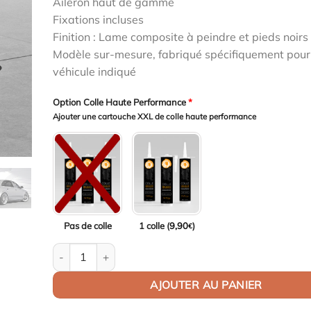
Aileron haut de gamme
initial
actuel
Fixations incluses
était :
est :
Finition : Lame composite à peindre et pieds noirs 
1199,00€.
1163,03€.
Modèle sur-mesure, fabriqué spécifiquement pour
véhicule indiqué
Option Colle Haute Performance
*
Ajouter une cartouche XXL de colle haute performance
Pas de colle
1 colle (
9,90
)
€
quantité de Aileron Col de cygne V1 pour Audi A4 / S4 
AJOUTER AU PANIER