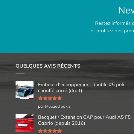
New
Restez informés 
et profitez des pr
QUELQUES AVIS RÉCENTS
Embout d'échappement double #5 poli
chauffé carré (droit)
Note
5
sur
par Mouaad bakiz
5
Becquet / Extension CAP pour Audi A5 F5
Cabrio (depuis 2016)