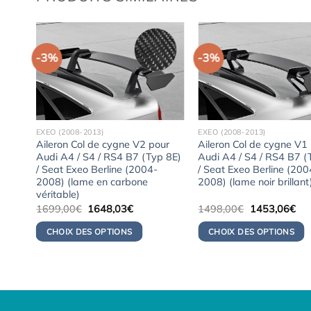
-3%
-3%
EXEO (2008-2013)
EXEO (2008-2013)
ur
Aileron Col de cygne V2 pour
Aileron Col de cygne V1
 8E)
Audi A4 / S4 / RS4 B7 (Typ 8E)
Audi A4 / S4 / RS4 B7 (
/ Seat Exeo Berline (2004-
/ Seat Exeo Berline (200
2008) (lame en carbone
2008) (lame noir brillant
véritable)
Le
Le
Le
Le
1699,00
€
1648,03
€
1498,00
€
1453,06
€
prix
prix
prix
pri
initial
actuel
initial
act
CHOIX DES OPTIONS
CHOIX DES OPTIONS
était :
est :
était :
est 
03€.
1699,00€.
1648,03€.
1498,00€.
145