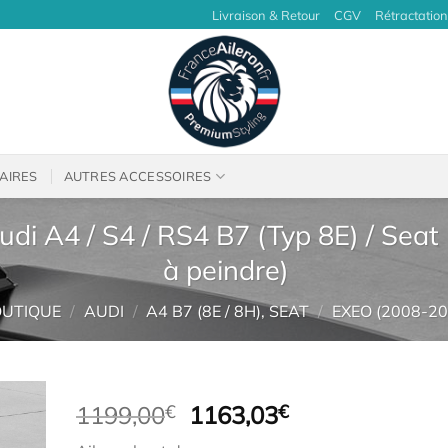
Livraison & Retour
CGV
Rétractation
AIRES
AUTRES ACCESSOIRES
udi A4 / S4 / RS4 B7 (Typ 8E) / Sea
à peindre)
UTIQUE
/
AUDI
/
A4 B7 (8E / 8H), SEAT
/
EXEO (2008-20
Le
Le
1199,00
€
1163,03
€
prix
prix