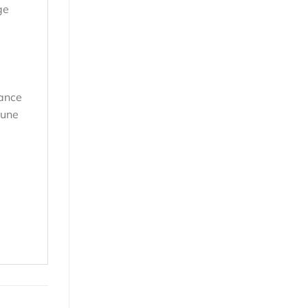
ge
tance
 une