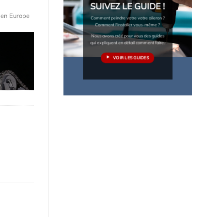
SUIVEZ LE GUIDE !
e en Europe
Comment peindre votre votre aileron ?
Comment l'installer vous-même ?
Nous avons créé pour vous des guides
qui expliquent en détail comment faire.
VOIR LES GUIDES
Accessoires de qualité pour ta voiture
Lames, bas de caisse, paupières, etc.