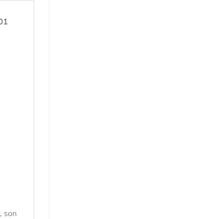
 01
, son