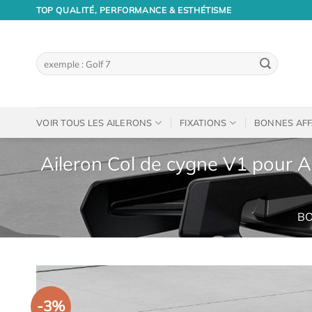
Passer
TOP QUALITÉ, PERFORMANCE & ESTHÉTISME
au
contenu
Recherche
pour :
VOIR TOUS LES AILERONS
FIXATIONS
BONNES AFF
Aileron Col de cygne V1 pour A
BO
-3%