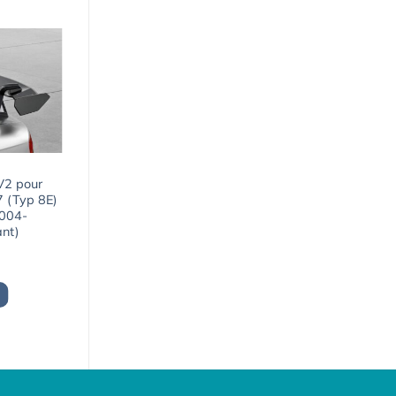
 V2 pour
7 (Typ 8E)
2004-
ant)
Le
prix
actuel
est :
1453,06€.