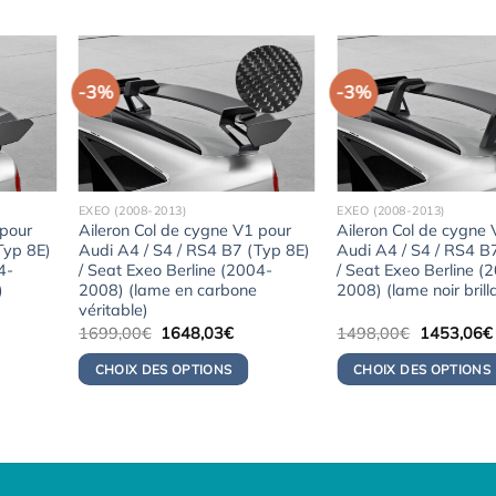
-3%
-3%
EXEO (2008-2013)
EXEO (2008-2013)
 pour
Aileron Col de cygne V1 pour
Aileron Col de cygne
Typ 8E)
Audi A4 / S4 / RS4 B7 (Typ 8E)
Audi A4 / S4 / RS4 B
4-
/ Seat Exeo Berline (2004-
/ Seat Exeo Berline (
)
2008) (lame en carbone
2008) (lame noir brill
véritable)
Le
Le
Le
1699,00
€
1648,03
€
1498,00
€
1453,06
€
x
prix
prix
prix
uel
initial
actuel
initial
CHOIX DES OPTIONS
CHOIX DES OPTIONS
:
était :
est :
était :
3,06€.
1699,00€.
1648,03€.
1498,00€.