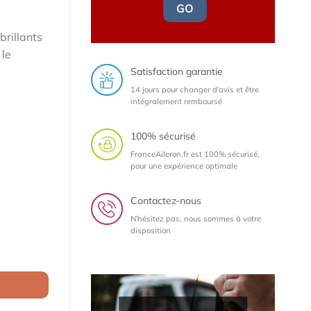
GO
brillants
 le
Satisfaction garantie
14 jours pour changer d'avis et être
intégralement remboursé
100% sécurisé
FranceAileron.fr est 100% sécurisé,
pour une expérience optimale
Contactez-nous
N'hésitez pas, nous sommes à votre
disposition
/ RS4 B7 (Typ 8E) / Seat Exeo Berline (2004-2008) (lame à peindre)