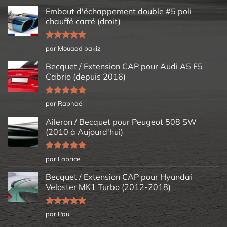
Embout d'échappement double #5 poli
chauffé carré (droit)
Note
5
sur
par Mouaad bakiz
5
Becquet / Extension CAP pour Audi A5 F5
Cabrio (depuis 2016)
Note
5
sur
par Raphaël
5
Aileron / Becquet pour Peugeot 508 SW
(2010 à Aujourd'hui)
Note
5
sur
par Fabrice
5
Becquet / Extension CAP pour Hyundai
Veloster MK1 Turbo (2012-2018)
Note
5
sur
par Paul
5