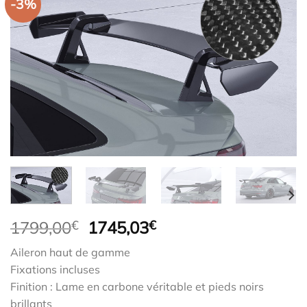
-3%
Le
Le
1799,00
€
1745,03
€
prix
prix
Aileron haut de gamme
initial
actuel
Fixations incluses
était :
est :
Finition : Lame en carbone véritable et pieds noirs
1799,00€.
1745,03€.
brillants