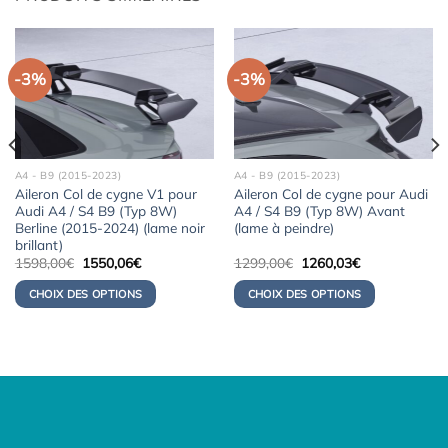
-3%
-3%
A4 - B9 (2015-2023)
A4 - B9 (2015-2023)
Aileron Col de cygne V1 pour
Aileron Col de cygne pour Audi
Audi A4 / S4 B9 (Typ 8W)
A4 / S4 B9 (Typ 8W) Avant
Berline (2015-2024) (lame noir
(lame à peindre)
brillant)
Le
Le
Le
Le
1598,00
€
1550,06
€
1299,00
€
1260,03
€
prix
prix
prix
prix
initial
actuel
initial
actuel
CHOIX DES OPTIONS
CHOIX DES OPTIONS
était :
est :
était :
est :
1598,00€.
1550,06€.
1299,00€.
1260,03€.