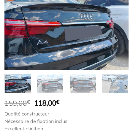
Le
Le
159,00
€
118,00
€
prix
prix
Qualité constructeur.
initial
actuel
Nécessaire de fixation inclus.
était :
est :
Excellente finition.
159,00€.
118,00€.