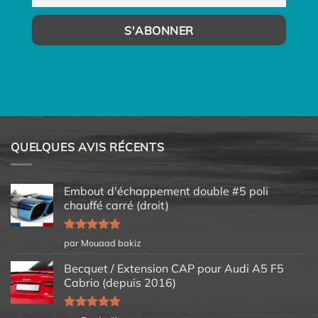
QUELQUES AVIS RÉCENTS
Embout d'échappement double #5 poli
chauffé carré (droit)
Note
5
sur
par Mouaad bakiz
5
Becquet / Extension CAP pour Audi A5 F5
Cabrio (depuis 2016)