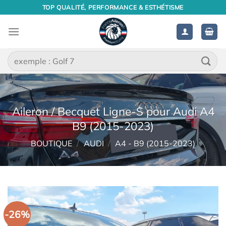
Passer
TOP QUALITÉ, PERFORMANCE & ESTHÉTISME
au
contenu
Recherche
pour :
Aileron / Becquet Ligne-S pour Audi A4
B9 (2015-2023)
BOUTIQUE
/
AUDI
/
A4 - B9 (2015-2023)
-26%