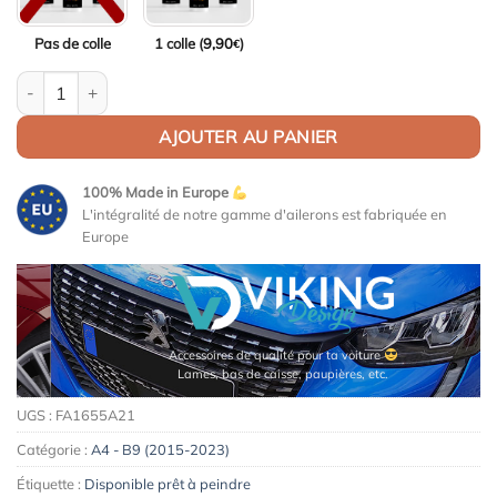
Pas de colle
1 colle (
9,90
)
€
quantité de Aileron / Becquet Ligne-S pour Audi A4 B9 (2015-2
AJOUTER AU PANIER
100% Made in Europe
L'intégralité de notre gamme d'ailerons est fabriquée en
Europe
Accessoires de qualité pour ta voiture
Lames, bas de caisse, paupières, etc.
UGS :
FA1655A21
Catégorie :
A4 - B9 (2015-2023)
Étiquette :
Disponible prêt à peindre