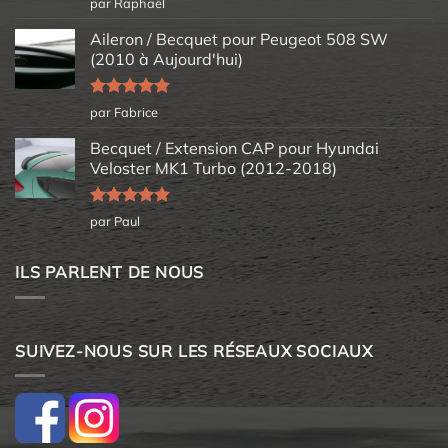
Note
5
sur
par Raphaël
5
Aileron / Becquet pour Peugeot 508 SW
(2010 à Aujourd'hui)
Note
5
sur
par Fabrice
5
Becquet / Extension CAP pour Hyundai
Veloster MK1 Turbo (2012-2018)
Note
5
sur
par Paul
5
ILS PARLENT DE NOUS
SUIVEZ-NOUS SUR LES RÉSEAUX SOCIAUX