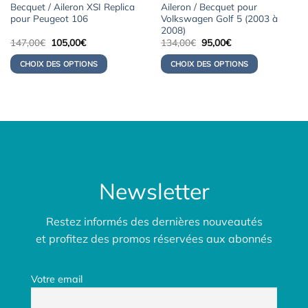
Becquet / Aileron XSI Replica
Aileron / Becquet pour
pour Peugeot 106
Volkswagen Golf 5 (2003 à
2008)
Le
Le
Le
Le
147,00
€
105,00
€
134,00
€
95,00
€
prix
prix
prix
prix
initial
actuel
initial
actuel
CHOIX DES OPTIONS
CHOIX DES OPTIONS
était :
est :
était :
est :
147,00€.
105,00€.
134,00€.
95,00€.
Newsletter
Restez informés des dernières nouveautés
et profitez des promos réservées aux abonnés
Votre email