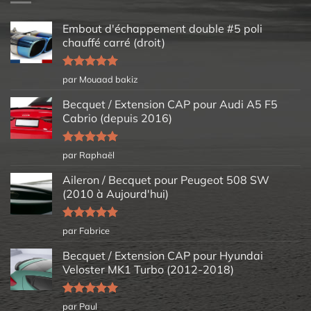
Embout d'échappement double #5 poli
chauffé carré (droit)
Note
5
sur
par Mouaad bakiz
5
Becquet / Extension CAP pour Audi A5 F5
Cabrio (depuis 2016)
Note
5
sur
par Raphaël
5
Aileron / Becquet pour Peugeot 508 SW
(2010 à Aujourd'hui)
Note
5
sur
par Fabrice
5
Becquet / Extension CAP pour Hyundai
Veloster MK1 Turbo (2012-2018)
Note
5
sur
par Paul