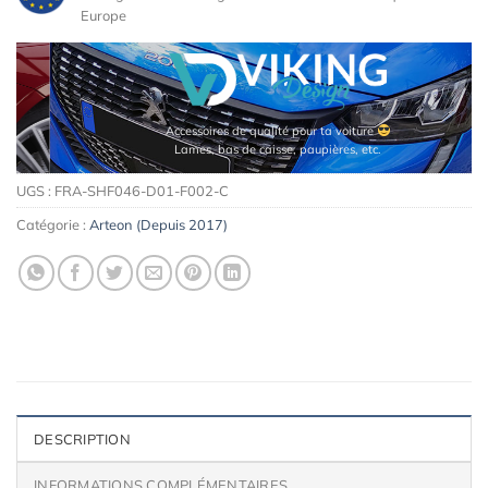
Europe
 voiture
Maquettes de moteurs Premium
res, etc.
UGS :
FRA-SHF046-D01-F002-C
Catégorie :
Arteon (Depuis 2017)
DESCRIPTION
INFORMATIONS COMPLÉMENTAIRES