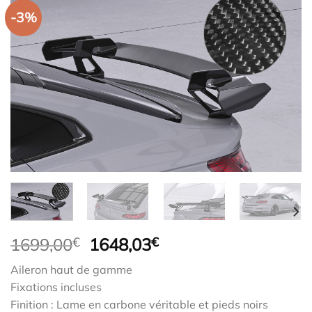
-3%
Le
Le
1699,00
€
1648,03
€
prix
prix
Aileron haut de gamme
initial
actuel
Fixations incluses
était :
est :
Finition : Lame en carbone véritable et pieds noirs
1699,00€.
1648,03€.