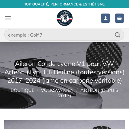
Passer
TOP QUALITÉ, PERFORMANCE & ESTHÉTISME
au
contenu
Recherche
pour :
Aileron Col de cygne V1 pour VW
Arteon (Typ 3H) Berline (toutes versions)
2017–2024 (lame en carbone véritable)
BOUTIQUE
/
VOLKSWAGEN
/
ARTEON (DEPUIS
2017)