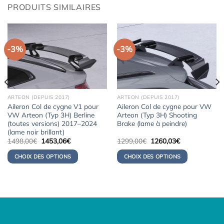
PRODUITS SIMILAIRES
-3%
-3%
ARTEON (DEPUIS 2017)
ARTEON (DEPUIS 2017)
Aileron Col de cygne V1 pour
Aileron Col de cygne pour VW
VW Arteon (Typ 3H) Berline
Arteon (Typ 3H) Shooting
(toutes versions) 2017–2024
Brake (lame à peindre)
(lame noir brillant)
Le
Le
Le
Le
1498,00
€
1453,06
€
1299,00
€
1260,03
€
prix
prix
prix
prix
initial
actuel
initial
actuel
CHOIX DES OPTIONS
CHOIX DES OPTIONS
était :
est :
était :
est :
1498,00€.
1453,06€.
1299,00€.
1260,03€.