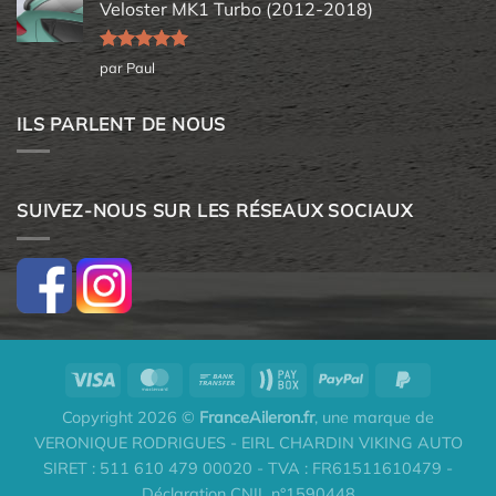
Veloster MK1 Turbo (2012-2018)
Note
5
sur
par Paul
5
ILS PARLENT DE NOUS
SUIVEZ-NOUS SUR LES RÉSEAUX SOCIAUX
Copyright 2026 ©
FranceAileron.fr
, une marque de
VERONIQUE RODRIGUES - EIRL CHARDIN VIKING AUTO
SIRET : 511 610 479 00020 - TVA : FR61511610479 -
Déclaration CNIL n°1590448