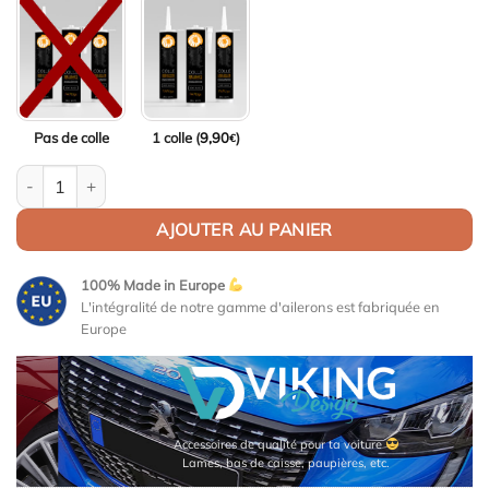
Pas de colle
1 colle (
9,90
)
€
quantité de Aileron / Becquet pour VW Arteon Rear Wing
AJOUTER AU PANIER
100% Made in Europe
L'intégralité de notre gamme d'ailerons est fabriquée en
Europe
Accessoires de qualité pour ta voiture
Lames, bas de caisse, paupières, etc.