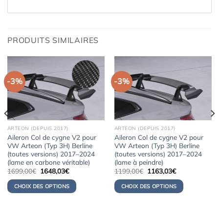
PRODUITS SIMILAIRES
-3%
-3%
ARTEON (DEPUIS 2017)
ARTEON (DEPUIS 2017)
Aileron Col de cygne V2 pour
Aileron Col de cygne V2 pour
VW Arteon (Typ 3H) Berline
VW Arteon (Typ 3H) Berline
(toutes versions) 2017–2024
(toutes versions) 2017–2024
(lame en carbone véritable)
(lame à peindre)
Le
Le
Le
Le
1699,00
€
1648,03
€
1199,00
€
1163,03
€
prix
prix
prix
prix
initial
actuel
initial
actuel
CHOIX DES OPTIONS
CHOIX DES OPTIONS
était :
est :
était :
est :
1699,00€.
1648,03€.
1199,00€.
1163,03€.