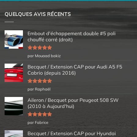
QUELQUES AVIS RÉCENTS
Embout d'échappement double #5 poli
chauffé carré (droit)
Note
5
sur
par Mouaad bakiz
5
Becquet / Extension CAP pour Audi A5 F5
Cabrio (depuis 2016)
Note
5
sur
par Raphaël
5
Aileron / Becquet pour Peugeot 508 SW
(2010 à Aujourd'hui)
Note
5
sur
par Fabrice
5
Becquet / Extension CAP pour Hyundai