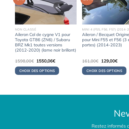
NON CLASSÉ
MINI 4 (F55, F56, F57) (2014-
ur
Aileron Col de cygne V1 pour
Aileron / Becquet Origine
ru
Toyota GT86 (ZN6) / Subaru
pour Mini F55 et F56 (3 
epuis
BRZ Mk1 toutes versions
portes) (2014-2023)
(2012-2020) (lame noir brillant)
Le
Le
Le
Le
1598,00
€
1550,06
€
161,00
€
129,00
€
prix
prix
prix
prix
initial
actuel
initial
actuel
CHOIX DES OPTIONS
CHOIX DES OPTIONS
était :
est :
était :
est :
03€.
1598,00€.
1550,06€.
161,00€.
129,0
New
Restez informés 