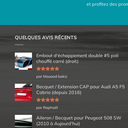
et profitez des pr
QUELQUES AVIS RÉCENTS
Embout d'échappement double #5 poli
chauffé carré (droit)
Note
5
sur
par Mouaad bakiz
5
Becquet / Extension CAP pour Audi A5 F5
Cabrio (depuis 2016)
Note
5
sur
par Raphaël
5
Aileron / Becquet pour Peugeot 508 SW
(2010 à Aujourd'hui)