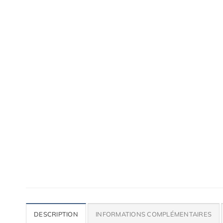
Accessoires de qualité pour ta voiture
Lames, bas de caisse, paupières, etc.
DESCRIPTION
INFORMATIONS COMPLÉMENTAIRES