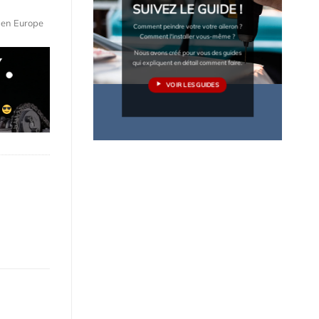
SUIVEZ LE GUIDE !
e en Europe
Comment peindre votre votre aileron ?
Comment l'installer vous-même ?
Nous avons créé pour vous des guides
qui expliquent en détail comment faire.
VOIR LES GUIDES