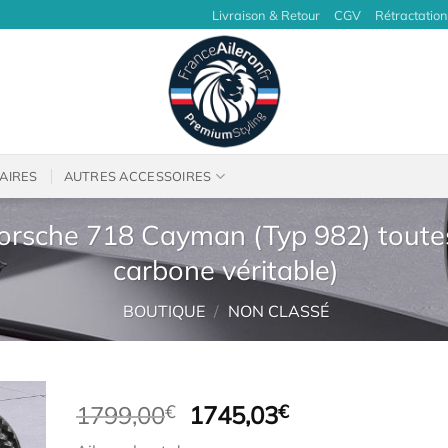
Livraison & Retour
CGV
Rétractation
AIRES
AUTRES ACCESSOIRES
Porsche 718 Cayman (Typ 982) toute
carbone véritable)
BOUTIQUE
/
NON CLASSÉ
Le
Le
1799,00
€
1745,03
€
prix
prix