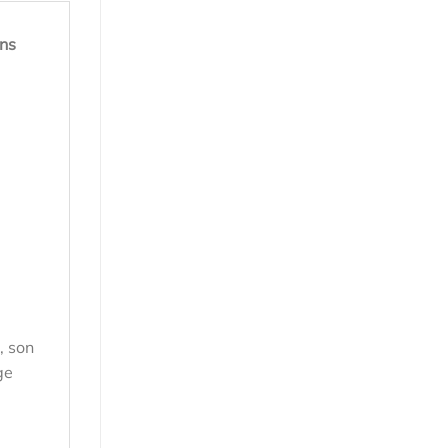
ans
, son
ge