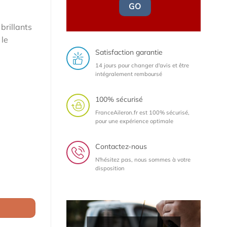
GO
brillants
 le
Satisfaction garantie
14 jours pour changer d'avis et être
intégralement remboursé
100% sécurisé
FranceAileron.fr est 100% sécurisé,
pour une expérience optimale
Contactez-nous
N'hésitez pas, nous sommes à votre
disposition
Cayman (Typ 982) toutes versions depuis 2016 (lame en carbone vér