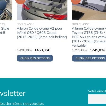
2023)
NON CLASSÉ
NON CLASSÉ
 Style
Aileron Col de cygne V2 pour
Aileron Col de cygne
et 5
Infiniti Q60 / Q60S Coupé
Toyota GT86 (ZN6) /
(2016-2022) (lame noir brillant)
BRZ Mk1 toutes versi
(2012-2020) (lame e
véritable)
Le
Le
Le
1498,00
€
1453,06
€
1799,00
€
1745,03
€
prix
prix
prix
initial
actuel
initial
CHOIX DES OPTIONS
CHOIX DES OPTIONS
était :
est :
était :
0€.
1498,00€.
1453,06€.
1799,00€.
sletter
Votre email
des dernières nouveautés