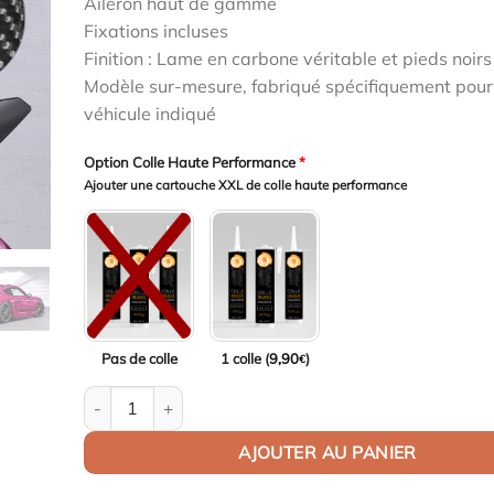
Aileron haut de gamme
initial
actuel
Fixations incluses
était :
est :
Finition : Lame en carbone véritable et pieds noirs 
1799,00€.
1745,03€.
Modèle sur-mesure, fabriqué spécifiquement pour
véhicule indiqué
Option Colle Haute Performance
*
Ajouter une cartouche XXL de colle haute performance
Pas de colle
1 colle (
9,90
)
€
quantité de Aileron Col de cygne V1 pour Porsche 718 
AJOUTER AU PANIER