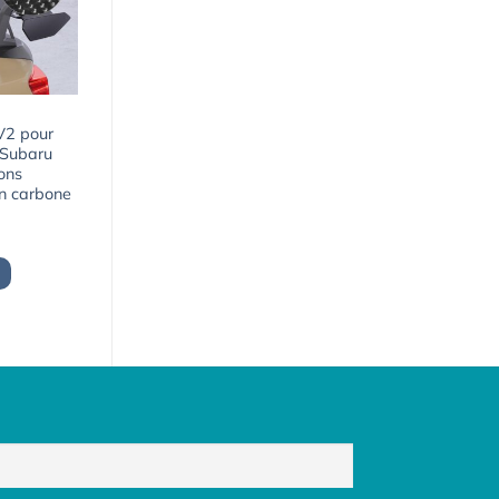
 V2 pour
 Subaru
ons
n carbone
Le
prix
actuel
est :
1745,03€.