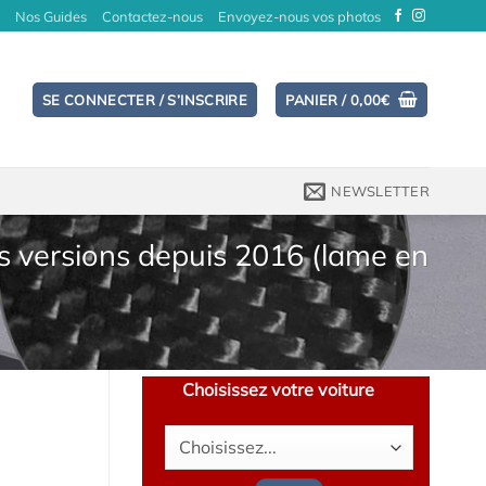
Nos Guides
Contactez-nous
Envoyez-nous vos photos
SE CONNECTER / S’INSCRIRE
PANIER /
0,00
€
NEWSLETTER
s versions depuis 2016 (lame en
Choisissez votre voiture