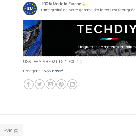
100% Made in Europe
L'intégralité de notre gamme d'ailerons est fabriqué
Maquettes de moteurs Premium
UGS :
FRA-SHF021-D01-F002-C
Catégorie :
Non classé
AVIS (0)