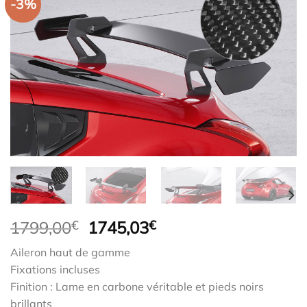
-3%
Le
Le
1799,00
€
1745,03
€
prix
prix
Aileron haut de gamme
initial
actuel
Fixations incluses
était :
est :
Finition : Lame en carbone véritable et pieds noirs
1799,00€.
1745,03€.
brillants