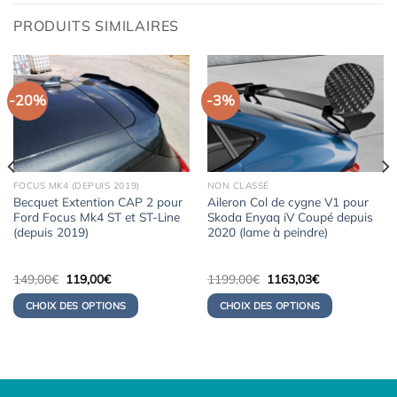
PRODUITS SIMILAIRES
-20%
-3%
FOCUS MK4 (DEPUIS 2019)
NON CLASSÉ
Becquet Extention CAP 2 pour
Aileron Col de cygne V1 pour
Ford Focus Mk4 ST et ST-Line
Skoda Enyaq iV Coupé depuis
(depuis 2019)
2020 (lame à peindre)
Le
Le
Le
Le
149,00
€
119,00
€
1199,00
€
1163,03
€
prix
prix
prix
prix
initial
actuel
initial
actuel
CHOIX DES OPTIONS
CHOIX DES OPTIONS
était :
est :
était :
est :
149,00€.
119,00€.
1199,00€.
1163,03€.