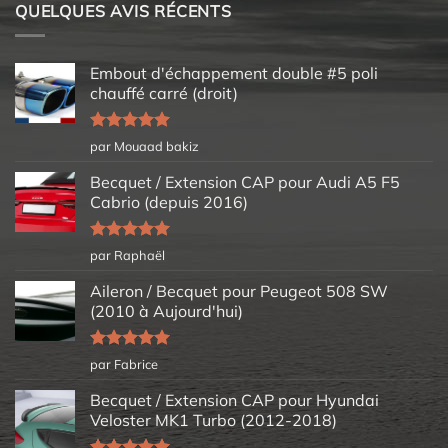
QUELQUES AVIS RÉCENTS
Embout d'échappement double #5 poli
chauffé carré (droit)
Note
5
sur
par Mouaad bakiz
5
Becquet / Extension CAP pour Audi A5 F5
Cabrio (depuis 2016)
Note
5
sur
par Raphaël
5
Aileron / Becquet pour Peugeot 508 SW
(2010 à Aujourd'hui)
Note
5
sur
par Fabrice
5
Becquet / Extension CAP pour Hyundai
Veloster MK1 Turbo (2012-2018)