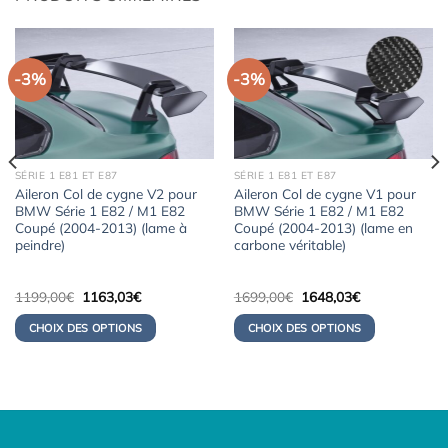
-3%
-3%
SÉRIE 1 E81 ET E87
SÉRIE 1 E81 ET E87
Aileron Col de cygne V2 pour
Aileron Col de cygne V1 pour
BMW Série 1 E82 / M1 E82
BMW Série 1 E82 / M1 E82
Coupé (2004-2013) (lame à
Coupé (2004-2013) (lame en
peindre)
carbone véritable)
Le
Le
Le
Le
1199,00
€
1163,03
€
1699,00
€
1648,03
€
prix
prix
prix
prix
initial
actuel
initial
actuel
CHOIX DES OPTIONS
CHOIX DES OPTIONS
était :
est :
était :
est :
1199,00€.
1163,03€.
1699,00€.
1648,03€.