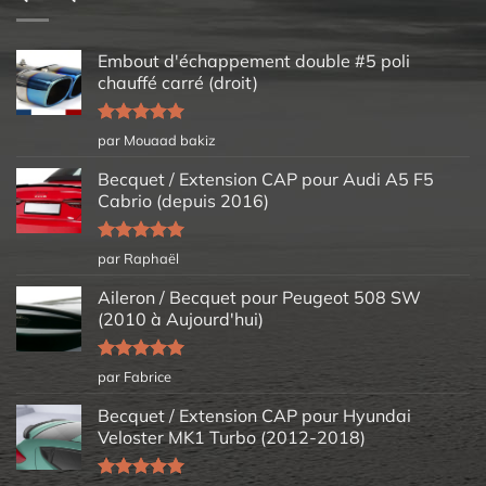
Embout d'échappement double #5 poli
chauffé carré (droit)
Note
5
sur
par Mouaad bakiz
5
Becquet / Extension CAP pour Audi A5 F5
Cabrio (depuis 2016)
Note
5
sur
par Raphaël
5
Aileron / Becquet pour Peugeot 508 SW
(2010 à Aujourd'hui)
Note
5
sur
par Fabrice
5
Becquet / Extension CAP pour Hyundai
Veloster MK1 Turbo (2012-2018)