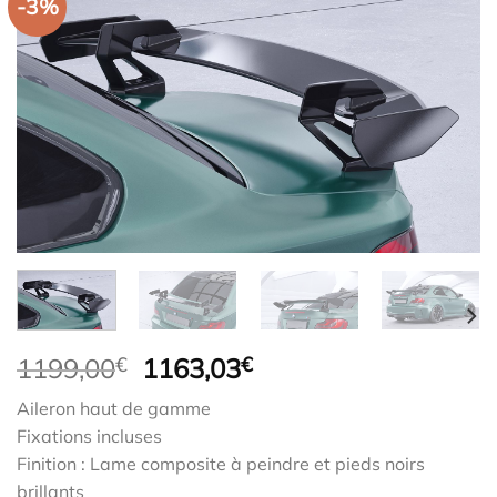
-3%
Le
Le
1199,00
€
1163,03
€
prix
prix
Aileron haut de gamme
initial
actuel
Fixations incluses
était :
est :
Finition : Lame composite à peindre et pieds noirs
1199,00€.
1163,03€.
brillants