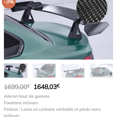
-3%
Le
Le
1699,00
€
1648,03
€
prix
prix
Aileron haut de gamme
initial
actuel
Fixations incluses
était :
est :
Finition : Lame en carbone véritable et pieds noirs
1699,00€.
1648,03€.
brillants