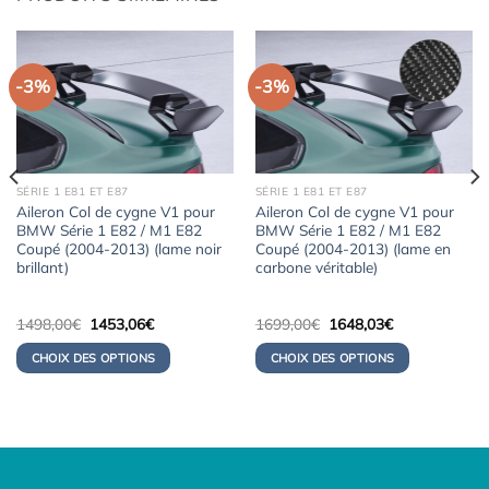
-3%
-3%
SÉRIE 1 E81 ET E87
SÉRIE 1 E81 ET E87
Aileron Col de cygne V1 pour
Aileron Col de cygne V1 pour
BMW Série 1 E82 / M1 E82
BMW Série 1 E82 / M1 E82
Coupé (2004-2013) (lame noir
Coupé (2004-2013) (lame en
brillant)
carbone véritable)
Le
Le
Le
Le
1498,00
€
1453,06
€
1699,00
€
1648,03
€
prix
prix
prix
prix
initial
actuel
initial
actuel
CHOIX DES OPTIONS
CHOIX DES OPTIONS
était :
est :
était :
est :
1498,00€.
1453,06€.
1699,00€.
1648,03€.