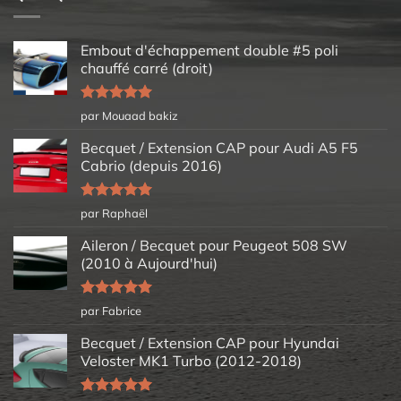
Embout d'échappement double #5 poli
chauffé carré (droit)
Note
5
sur
par Mouaad bakiz
5
Becquet / Extension CAP pour Audi A5 F5
Cabrio (depuis 2016)
Note
5
sur
par Raphaël
5
Aileron / Becquet pour Peugeot 508 SW
(2010 à Aujourd'hui)
Note
5
sur
par Fabrice
5
Becquet / Extension CAP pour Hyundai
Veloster MK1 Turbo (2012-2018)